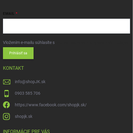
EMAIL
Vložením e-mailu súhlasíte s
podmienkami ochrany osobných údajov
Prihlásiť sa
KONTAKT
info
@
shopJK.sk
0903 585 706
https://www.facebook.com/shopjk.sk/
shopjk.sk
INFORMÁCIE PRE VÁS