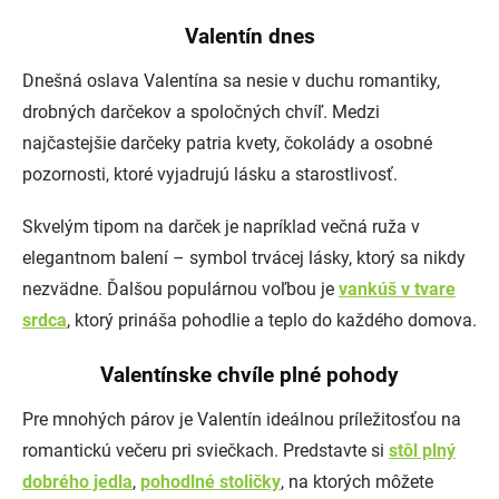
Valentín dnes
Dnešná oslava Valentína sa nesie v duchu romantiky,
drobných darčekov a spoločných chvíľ. Medzi
najčastejšie darčeky patria kvety, čokolády a osobné
pozornosti, ktoré vyjadrujú lásku a starostlivosť.
Skvelým tipom na darček je napríklad večná ruža v
elegantnom balení – symbol trvácej lásky, ktorý sa nikdy
nezvädne. Ďalšou populárnou voľbou je
vankúš v tvare
srdca
, ktorý prináša pohodlie a teplo do každého domova.
Valentínske chvíle plné pohody
Pre mnohých párov je Valentín ideálnou príležitosťou na
romantickú večeru pri sviečkach. Predstavte si
stôl plný
dobrého jedla
,
pohodlné stoličky
, na ktorých môžete