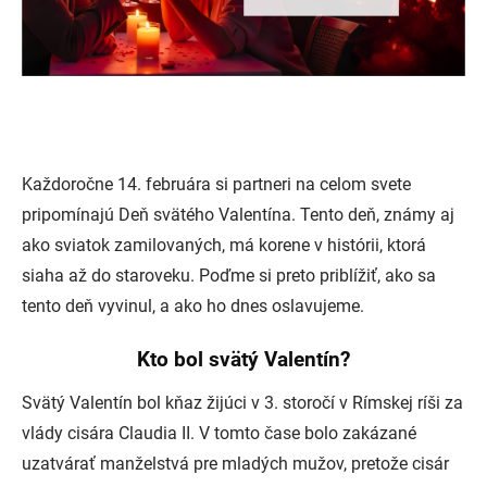
Každoročne 14. februára si partneri na celom svete
pripomínajú Deň svätého Valentína. Tento deň, známy aj
ako sviatok zamilovaných, má korene v histórii, ktorá
siaha až do staroveku. Poďme si preto priblížiť, ako sa
tento deň vyvinul, a ako ho dnes oslavujeme.
Kto bol svätý Valentín?
Svätý Valentín bol kňaz žijúci v 3. storočí v Rímskej ríši za
vlády cisára Claudia II. V tomto čase bolo zakázané
uzatvárať manželstvá pre mladých mužov, pretože cisár