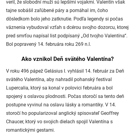
veril, že slobodní muži sú lepšími vojakmi. Valentín však
tajne sobášil zaľúbené páry a pomáhal im, čoho
dôsledkom bolo jeho zatknutie. Podľa legendy si počas
väznenia vybudoval vzťah s dcérou svojho dozorcu, ktorej
pred smrťou napísal list podpísaný „Od tvojho Valentína“.
Bol popravený 14. februára roku 269 n.l.
Ako vznikol Deň svätého Valentína?
V roku 496 pápež Gelásius I. vyhlásil 14. február za Deň
svätého Valentína, aby nahradil pohanský festival
Lupercalia, ktorý sa konal v polovici februára a bol
spojený s oslavou plodnosti. Počas storočí sa tento deň
postupne vyvinul na oslavu lásky a romantiky. V 14.
storočí ho popularizoval anglický spisovateľ Geoffrey
Chaucer, ktorý vo svojich dielach spojil Valentína s
romantickými gestami.