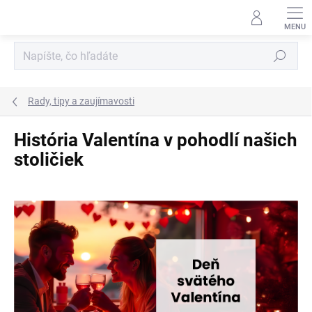
Prejsť
na
obsah
Hľadať
Rady, tipy a zaujímavosti
História Valentína v pohodlí našich
stoličiek