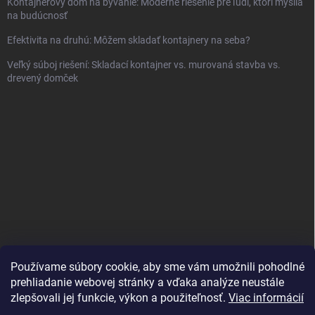
Kontajnerový dom na bývanie: Moderné riešenie pre ľudí, ktorí myslia
na budúcnosť
Efektivita na druhú: Môžem skladať kontajnery na seba?
Veľký súboj riešení: Skladací kontajner vs. murovaná stavba vs.
drevený domček
Používame súbory cookie, aby sme vám umožnili pohodlné
prehliadanie webovej stránky a vďaka analýze neustále
zlepšovali jej funkcie, výkon a použiteľnosť.
Viac informácií