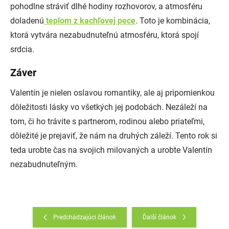
pohodlne stráviť dlhé hodiny rozhovorov, a atmosféru
doladenú
teplom z kachľovej pece
. Toto je kombinácia,
ktorá vytvára nezabudnuteľnú atmosféru, ktorá spojí
srdcia.
Záver
Valentín je nielen oslavou romantiky, ale aj pripomienkou
dôležitosti lásky vo všetkých jej podobách. Nezáleží na
tom, či ho trávite s partnerom, rodinou alebo priateľmi,
dôležité je prejaviť, že nám na druhých záleží. Tento rok si
teda urobte čas na svojich milovaných a urobte Valentín
nezabudnuteľným.
Predchádzajúci článok
Ďalší článok