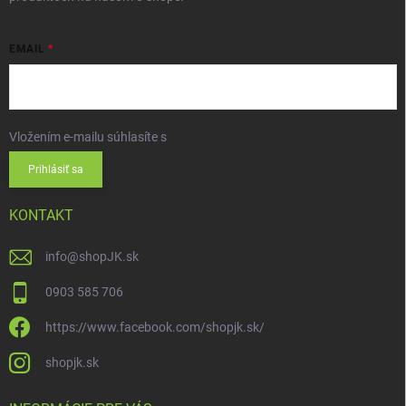
EMAIL
Vložením e-mailu súhlasíte s
podmienkami ochrany osobných údajov
Prihlásiť sa
KONTAKT
info
@
shopJK.sk
0903 585 706
https://www.facebook.com/shopjk.sk/
shopjk.sk