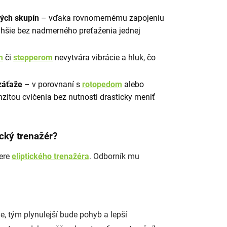
vých skupín
– vďaka rovnomernému zapojeniu
dlhšie bez nadmerného preťaženia jednej
m
či
stepperom
nevytvára vibrácie a hluk, čo
záťaže
– v porovnaní s
rotopedom
alebo
itou cvičenia bez nutnosti drasticky meniť
ický trenažér?
bere
eliptického trenažéra
. Odborník mu
je, tým plynulejší bude pohyb a lepší