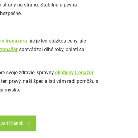
 strany na stranu. Stabilná a pevná
j bezpečné.
ého trenažéra
nie je len otázkou ceny, ale
trenažér
sprevádzal dlhé roky, oplatí sa
pre svoje zdravie, správny
eliptický trenažér
 ten pravý, naši špecialisti vám radi pomôžu s
i myslíte!
Ďalší článok