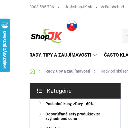
Prejsť
0903 585 706
info@shopJK.sk
Veľkoobchod
na
obsah
RADY, TIPY A ZAUJÍMAVOSTI
ČASTO KL
Domov
Rady, tipy a zaujímavosti
Rady od skúsen
B
Kategórie
o
Preskočiť
č
kategórie
n
Posledné kusy, zľavy - 60%
ý
Odporúčané sety produktov za
p
zvýhodnenú cenu
a