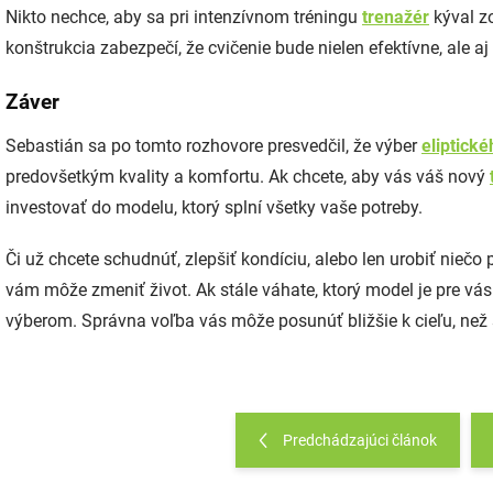
Nikto nechce, aby sa pri intenzívnom tréningu
trenažér
kýval zo
konštrukcia zabezpečí, že cvičenie bude nielen efektívne, ale a
Záver
Sebastián sa po tomto rozhovore presvedčil, že výber
eliptick
predovšetkým kvality a komfortu. Ak chcete, aby vás váš nový
investovať do modelu, ktorý splní všetky vaše potreby.
Či už chcete schudnúť, zlepšiť kondíciu, alebo len urobiť niečo 
vám môže zmeniť život. Ak stále váhate, ktorý model je pre vás
výberom. Správna voľba vás môže posunúť bližšie k cieľu, než s
Predchádzajúci článok