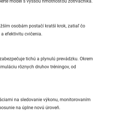
yberte model s vyššou hmotnosťou zotrvačníka.
žším osobám postačí kratší krok, zatiaľ čo
a efektivitu cvičenia.
 zabezpečuje tichú a plynulú prevádzku. Okrem
muláciu rôznych druhov tréningov, od
káciami na sledovanie výkonu, monitorovaním
 posunie na úplne novú úroveň.