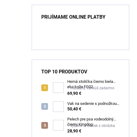
PRIJÍMAME ONLINE PLATBY
TOP 10 PRODUKTOV
Herná stolička čierno biela
eko koža FG02
+ masážny vankúš zadarmo
69,90 €
Vak na sedenie s podnožkou
čierny ekokoža
50,40 €
Pelech pre psa vodeodolný
čierny Kingdog
+ vyberte si darček z obrázka
28,90 €