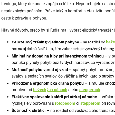
tréningu, ktorý dokonale zapája celé telo. Nepotrebujete sa str
nepriaznivým počasím. Práve takýto komfort a efektivitu pon
ceste k zdraviu a pohybu.
Hlavné dôvody, prečo by si ľudia mali vybrať eliptický trenažér, j
Celotelový tréning v jednom pohybe
– na rozdiel od
beže
hornú aj dolnú časť tela, čím zabezpečuje vyvážený trénin
Minimálny dopad na kĺby pri intenzívnom tréningu
– v p
ponúka plynulý pohyb bez tvrdých nárazov, čo výrazne zni
Možnosť pohybu vpred aj vzad
– spätný pohyb umožňuje
svalov a sedacích svalov, čo väčšina iných kardio strojo
Prirodzená ergonomická dráha pohybu
– simuluje chôdz
problém pri
bežeckých pásoch
alebo
stepperoch
.
Efektívne spaľovanie kalórií pri nízkej námahe
– vďaka z
rýchlejšie v porovnaní s
rotopedom
či
stepperom
pri rov
Šetrnosť k chrbtici
– na rozdiel od veslovacieho trenažér