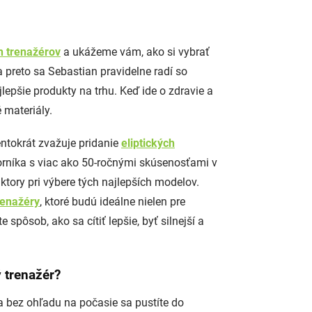
ch trenažérov
a ukážeme vám, ako si vybrať
 a preto sa Sebastian pravidelne radí so
lepšie produkty na trhu. Keď ide o zdravie a
 materiály.
entokrát zvažuje pridanie
eliptických
orníka s viac ako 50-ročnými skúsenosťami v
aktory pri výbere tých najlepších modelov.
trenažéry
, ktoré budú ideálne nielen pre
spôsob, ako sa cítiť lepšie, byť silnejší a
ý trenažér?
 a bez ohľadu na počasie sa pustíte do