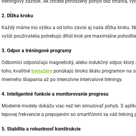
tréningový zážitok. Ak chcete prirodzený pohyb bez trhania, v
2. Dĺžka kroku
Každý máme inú výšku a od toho závisí aj naša dĺžka kroku. Ni
vyšší používatelia potrebujú dlhší krok pre maximálne pohodlie 
3. Odpor a tréningové programy
Odborníci odporúčajú magnetický, alebo indukčný odpor, ktorý
toho, kvalitné
trenažéry
ponúkajú širokú škálu programov na si
mierneho šliapania až po intenzívne intervalové tréningy.
4. Inteligentné funkcie a monitorovanie progresu
Moderné modely dokážu viac než len simulovať pohyb. S apli
tepovej frekvencie a prepojením so smartfónmi sa váš tréning
5. Stabilita a robustnosť konštrukcie