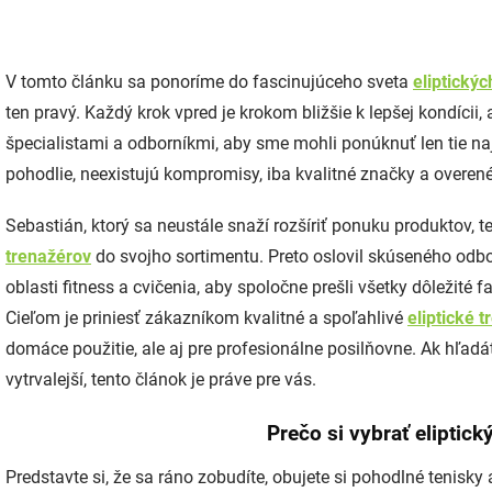
V tomto článku sa ponoríme do fascinujúceho sveta
eliptický
ten pravý. Každý krok vpred je krokom bližšie k lepšej kondícii,
špecialistami a odborníkmi, aby sme mohli ponúknuť len tie naj
pohodlie, neexistujú kompromisy, iba kvalitné značky a overené
Sebastián, ktorý sa neustále snaží rozšíriť ponuku produktov, t
trenažérov
do svojho sortimentu. Preto oslovil skúseného odb
oblasti fitness a cvičenia, aby spoločne prešli všetky dôležité f
Cieľom je priniesť zákazníkom kvalitné a spoľahlivé
eliptické 
domáce použitie, ale aj pre profesionálne posilňovne. Ak hľadáte 
vytrvalejší, tento článok je práve pre vás.
Prečo si vybrať
eliptick
Predstavte si, že sa ráno zobudíte, obujete si pohodlné tenisky