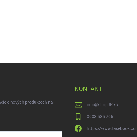
KONTAKT
ácie o nových produktoch na
info
@
shopJK.sk
0903 585 706
https://www.facebook.co