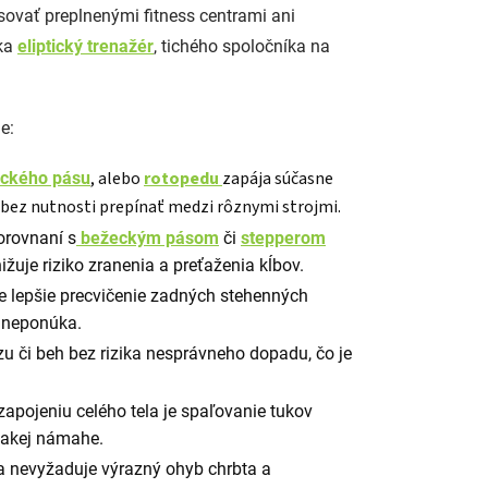
esovať preplnenými fitness centrami ani
úka
eliptický trenažér
, tichého spoločníka na
e:
, alebo
rotopedu
zapája súčasne
ckého pásu
g bez nutnosti prepínať medzi rôznymi strojmi.
orovnaní s
bežeckým pásom
či
stepperom
žuje riziko zranenia a preťaženia kĺbov.
 lepšie precvičenie zadných stehenných
v neponúka.
u či beh bez rizika nesprávneho dopadu, čo je
apojeniu celého tela je spaľovanie tukov
nakej námahe.
a nevyžaduje výrazný ohyb chrbta a