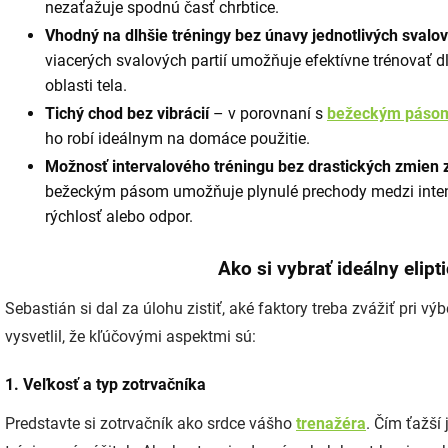
nezaťažuje spodnú časť chrbtice.
Vhodný na dlhšie tréningy bez únavy jednotlivých svalo
viacerých svalových partií umožňuje efektívne trénovať 
oblasti tela.
Tichý chod bez vibrácií
– v porovnaní s
bežeckým páso
ho robí ideálnym na domáce použitie.
Možnosť intervalového tréningu bez drastických zmien 
bežeckým pásom umožňuje plynulé prechody medzi intenz
rýchlosť alebo odpor.
Ako si vybrať ideálny elipt
Sebastián si dal za úlohu zistiť, aké faktory treba zvážiť pri vý
vysvetlil, že kľúčovými aspektmi sú:
1. Veľkosť a typ zotrvačníka
Predstavte si zotrvačník ako srdce vášho
trenažéra
. Čím ťažší 