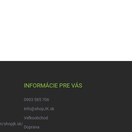
INFORMÁCIE PRE VÁS
0903 585 706
info@shopJK.sk
Veľkoobchod
m/shopjk.sk/
Doprava