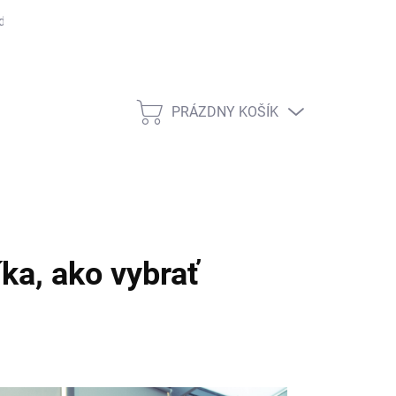
dmienky ochrany osobných údajov
Rady, tipy a zaujímavosti
Čas
PRÁZDNY KOŠÍK
NÁKUPNÝ
KOŠÍK
ka, ako vybrať