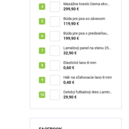
Masážne kreslo čierna eko
koža Box
299,90 €
Búda pre psa so závesom
119,90 €
Búda pre psa s predsieňou
šedá XL Roky
199,90 €
Lamelový panel na stenu 255
x 46 cm dub zlatý
32,90 €
Elastické lano 8 mm
0,60 €
Hák na sťahovacie lano 8 mm
0,40 €
Detský futbalový dres Lamine
Yamal FC Barcelona
29,90 €