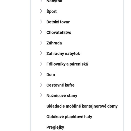
n
Nábytok
e
Šport
l
Detský tovar
Chovateľstvo
Záhrada
Záhradný nábytok
Fóliovníky a páreniská
Dom
Cestovné kufre
Nožnicové stany
Skladacie mobilné kontajnerové domy
Oblúkové plachtové haly
Preglejky