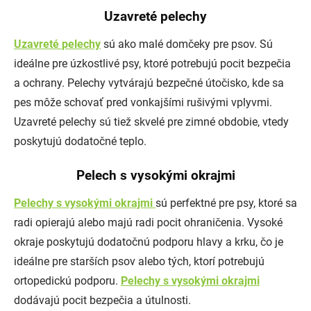
Uzavreté pelechy
Uzavreté
pelechy
sú ako malé domčeky pre psov. Sú
ideálne pre úzkostlivé psy, ktoré potrebujú pocit bezpečia
a ochrany. Pelechy vytvárajú bezpečné útočisko, kde sa
pes môže schovať pred vonkajšími rušivými vplyvmi.
Uzavreté pelechy sú tiež skvelé pre zimné obdobie, vtedy
poskytujú dodatočné teplo.
Pelech s vysokými okrajmi
Pelechy s vysokými okrajmi
sú perfektné pre psy, ktoré sa
radi opierajú alebo majú radi pocit ohraničenia. Vysoké
okraje poskytujú dodatočnú podporu hlavy a krku, čo je
ideálne pre starších psov alebo tých, ktorí potrebujú
ortopedickú podporu.
Pelechy s vysokými okrajmi
dodávajú pocit bezpečia a útulnosti.