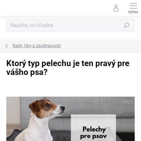
Prejsť
na
obsah
Hľadať
Rady, tipy a zaujímavosti
Ktorý typ pelechu je ten pravý pre
vášho psa?