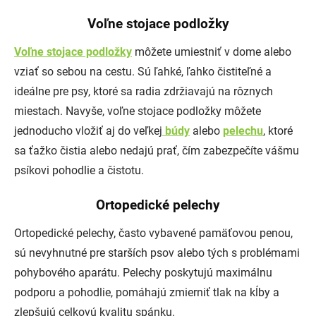
Voľne stojace podložky
Voľne stojace podložky
môžete umiestniť v dome alebo
vziať so sebou na cestu. Sú ľahké, ľahko čistiteľné a
ideálne pre psy, ktoré sa radia zdržiavajú na rôznych
miestach. Navyše, voľne stojace podložky môžete
jednoducho vložiť aj do veľkej
búdy
alebo
pelechu
, ktoré
sa ťažko čistia alebo nedajú prať, čím zabezpečíte vášmu
psíkovi pohodlie a čistotu.
Ortopedické pelechy
Ortopedické pelechy, často vybavené pamäťovou penou,
sú nevyhnutné pre starších psov alebo tých s problémami
pohybového aparátu. Pelechy poskytujú maximálnu
podporu a pohodlie, pomáhajú zmierniť tlak na kĺby a
zlepšujú celkovú kvalitu spánku.