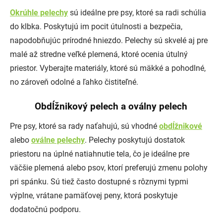
Okrúhle pelechy
sú ideálne pre psy, ktoré sa radi schúlia
do klbka. Poskytujú im pocit útulnosti a bezpečia,
napodobňujúc prírodné hniezdo. Pelechy sú skvelé aj pre
malé až stredne veľké plemená, ktoré ocenia útulný
priestor. Vyberajte materiály, ktoré sú mäkké a pohodlné,
no zároveň odolné a ľahko čistiteľné.
Obdĺžnikový pelech a oválny pelech
Pre psy, ktoré sa rady naťahujú, sú vhodné
obdĺžnikové
alebo
oválne pelechy
. Pelechy poskytujú dostatok
priestoru na úplné natiahnutie tela, čo je ideálne pre
väčšie plemená alebo psov, ktorí preferujú zmenu polohy
pri spánku. Sú tiež často dostupné s rôznymi typmi
výplne, vrátane pamäťovej peny, ktorá poskytuje
dodatočnú podporu.