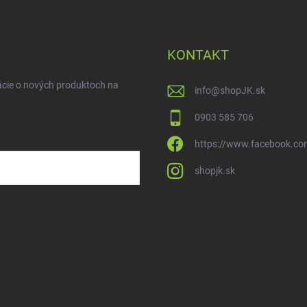
KONTAKT
ácie o nových produktoch na
info
@
shopJK.sk
0903 585 706
https://www.facebook.co
shopjk.sk
osobných údajov