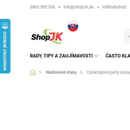
Prejsť
0903 585 706
info@shopJK.sk
Veľkoobchod
na
obsah
RADY, TIPY A ZAUJÍMAVOSTI
ČASTO KL
Domov
Nožnicové stany
Cateringové párty stan