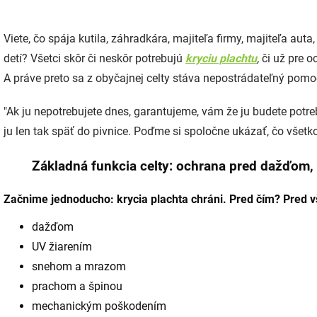
Viete, čo spája kutila, záhradkára, majiteľa firmy, majiteľa au
detí? Všetci skôr či neskôr potrebujú
kryciu plachtu
,
či už pre o
A práve preto sa z obyčajnej celty stáva nepostrádateľný pomo
"Ak ju nepotrebujete dnes, garantujeme, vám že ju budete potrebo
ju len tak späť do pivnice. Poďme si spoločne ukázať, čo všetko
Základná funkcia celty: ochrana pred dažďom, 
Začnime jednoducho: krycia plachta chráni. Pred čím? Pred 
dažďom
UV žiarením
snehom a mrazom
prachom a špinou
mechanickým poškodením