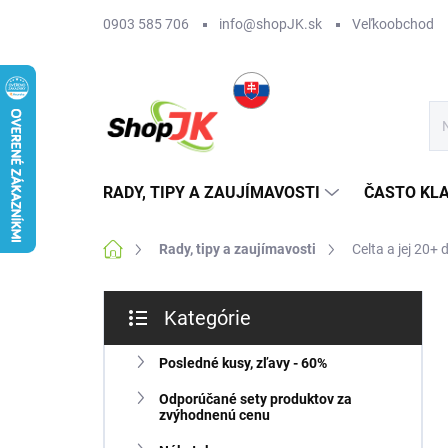
Prejsť
0903 585 706
info@shopJK.sk
Veľkoobchod
na
obsah
RADY, TIPY A ZAUJÍMAVOSTI
ČASTO KL
Domov
Rady, tipy a zaujímavosti
Celta a jej 20+
B
Kategórie
o
Preskočiť
č
kategórie
n
Posledné kusy, zľavy - 60%
ý
Odporúčané sety produktov za
p
zvýhodnenú cenu
a