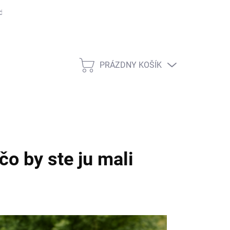
dmienky ochrany osobných údajov
Rady, tipy a zaujímavosti
Čas
PRÁZDNY KOŠÍK
NÁKUPNÝ
KOŠÍK
čo by ste ju mali