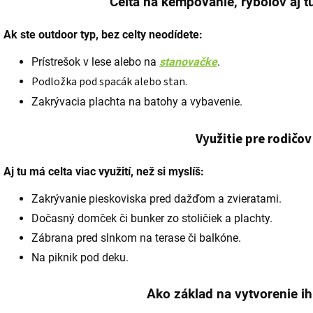
Celta na kempovanie, rybolov aj tu
Ak ste outdoor typ, bez celty neodídete:
Prístrešok v lese alebo na
stanovačke
.
Podložka pod spacák alebo stan.
Zakrývacia plachta na batohy a vybavenie.
Využitie pre rodičov
Aj tu má celta viac využití, než si myslíš:
Zakrývanie pieskoviska pred dažďom a zvieratami.
Dočasný domček či bunker zo stoličiek a plachty.
Zábrana pred slnkom na terase či balkóne.
Na piknik pod deku.
Ako základ na vytvorenie ih