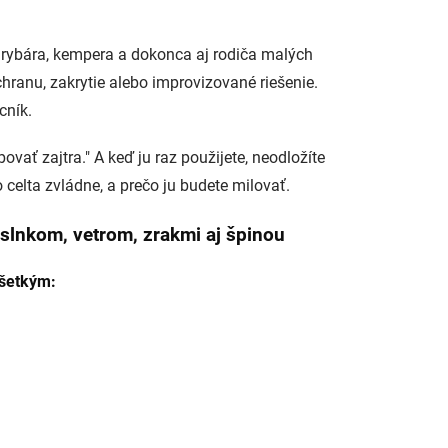
ta, rybára, kempera a dokonca aj rodiča malých
chranu, zakrytie alebo improvizované riešenie.
cník.
vať zajtra." A keď ju raz použijete, neodložíte
 celta zvládne, a prečo ju budete milovať.
slnkom, vetrom, zrakmi aj špinou
všetkým
: