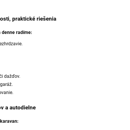
sti, praktické riešenia
m denne radíme:
ezhrdzavie.
 či dažďov.
 garáž.
ovanie.
ov a autodielne
 karavan: