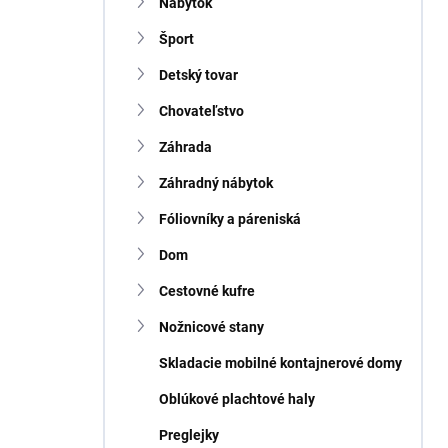
n
Nábytok
e
Šport
l
Detský tovar
Chovateľstvo
Záhrada
Záhradný nábytok
Fóliovníky a páreniská
Dom
Cestovné kufre
Nožnicové stany
Skladacie mobilné kontajnerové domy
Oblúkové plachtové haly
Preglejky