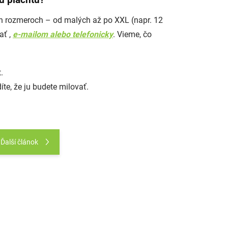
iu plachtu?
ch rozmeroch – od malých až po XXL (napr. 12
ať ,
e-mailom alebo telefonicky
. Vieme, čo
.
íte, že ju budete milovať.
Ďalší článok