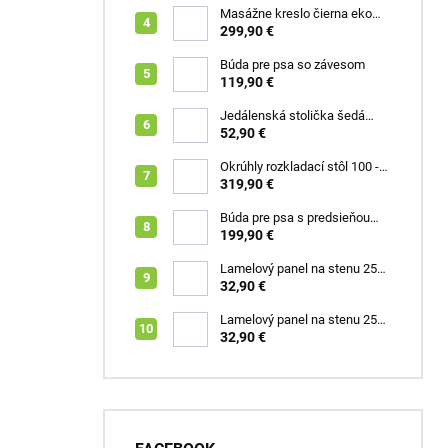
Masážne kreslo čierna eko
koža Box
299,90 €
Búda pre psa so závesom
119,90 €
Jedálenská stolička šedá
velúr Modesto
52,90 €
Okrúhly rozkladací stôl 100 -
250 cm Lukas rustikálny dub
319,90 €
Búda pre psa s predsieňou
šedá XL Roky
199,90 €
Lamelový panel na stenu 255
x 46 cm dub zlatý
32,90 €
Lamelový panel na stenu 255
x 46 cm dub latte
32,90 €