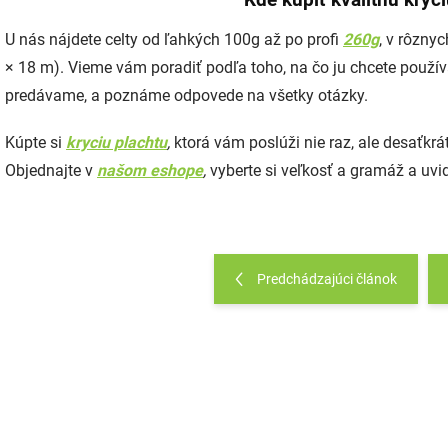
Kde kúpiť kvalitnú kryc
U nás nájdete celty od ľahkých 100g až po profi
260g
, v rôzny
× 18 m). Vieme vám poradiť podľa toho, na čo ju chcete použív
predávame, a poznáme odpovede na všetky otázky.
Kúpte si
kryciu plachtu
,
ktorá vám poslúži nie raz, ale desaťkrát
Objednajte v
našom eshope
,
vyberte si veľkosť a gramáž a uvid
Predchádzajúci článok