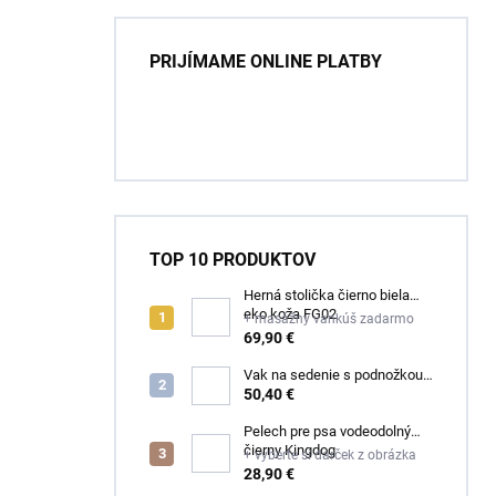
PRIJÍMAME ONLINE PLATBY
TOP 10 PRODUKTOV
Herná stolička čierno biela
eko koža FG02
+ masážny vankúš zadarmo
69,90 €
Vak na sedenie s podnožkou
čierny ekokoža
50,40 €
Pelech pre psa vodeodolný
čierny Kingdog
+ vyberte si darček z obrázka
28,90 €