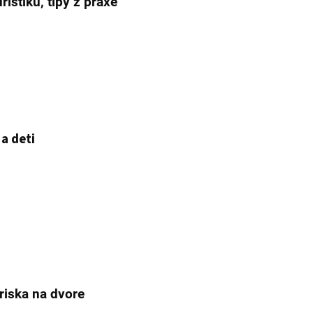
ristiku, tipy z praxe
 a deti
riska na dvore