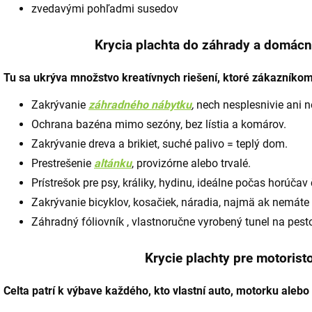
zvedavými pohľadmi susedov
Krycia plachta do záhrady a domácno
Tu sa ukrýva množstvo kreatívnych riešení, ktoré zákazníko
Zakrývanie
záhradného nábytku
,
nech nesplesnivie ani n
Ochrana bazéna mimo sezóny, bez lístia a komárov.
Zakrývanie dreva a brikiet, suché palivo = teplý dom.
Prestrešenie
altánku
, provizórne alebo trvalé.
Prístrešok pre psy, králiky, hydinu, ideálne počas horúčav
Zakrývanie bicyklov, kosačiek, náradia, najmä ak nemáte
Záhradný fóliovník , vlastnoručne vyrobený tunel na pest
Krycie plachty pre motorist
Celta patrí k výbave každého, kto vlastní auto, motorku alebo