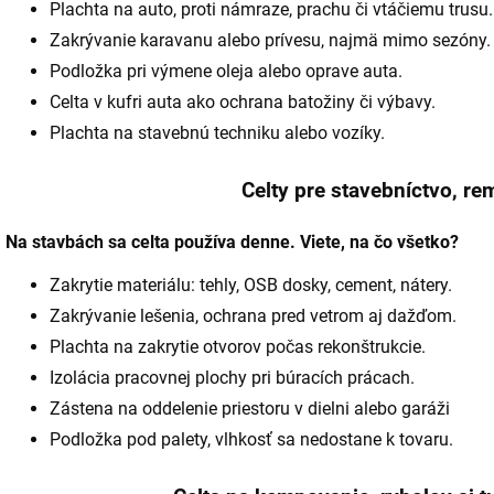
Plachta na auto, proti námraze, prachu či vtáčiemu trusu.
Zakrývanie karavanu alebo prívesu, najmä mimo sezóny.
Podložka pri výmene oleja alebo oprave auta.
Celta v kufri auta ako ochrana batožiny či výbavy.
Plachta na stavebnú techniku alebo vozíky.
Celty pre stavebníctvo, re
Na stavbách sa celta používa denne. Viete, na čo všetko?
Zakrytie materiálu: tehly, OSB dosky, cement, nátery.
Zakrývanie lešenia, ochrana pred vetrom aj dažďom.
Plachta na zakrytie otvorov počas rekonštrukcie.
Izolácia pracovnej plochy pri búracích prácach.
Zástena na oddelenie priestoru v dielni alebo garáži
Podložka pod palety, vlhkosť sa nedostane k tovaru.