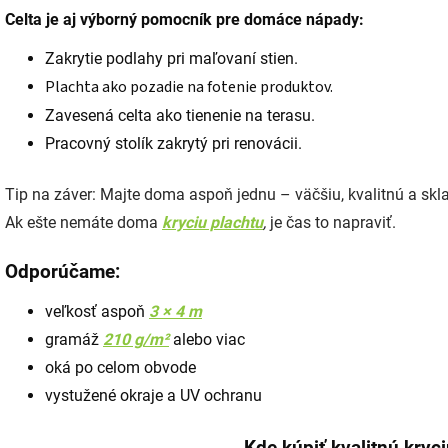
Celta je aj výborný pomocník pre domáce nápady:
Zakrytie podlahy pri maľovaní stien.
Plachta ako pozadie na fotenie produktov.
Zavesená celta ako tienenie na terasu.
Pracovný stolík zakrytý pri renovácii.
Tip na záver: Majte doma aspoň jednu – väčšiu, kvalitnú a skl
Ak ešte nemáte doma
kryciu plachtu
,
je čas to napraviť.
Odporúčame
:
veľkosť aspoň
3 × 4 m
gramáž
210 g/m²
alebo viac
oká po celom obvode
vystužené okraje a UV ochranu