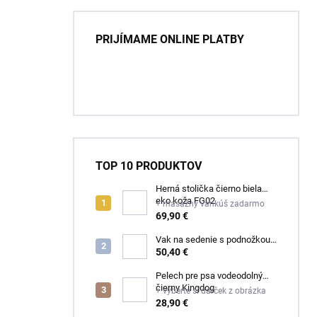
PRIJÍMAME ONLINE PLATBY
TOP 10 PRODUKTOV
Herná stolička čierno biela
eko koža FG02
+ masážny vankúš zadarmo
69,90 €
Vak na sedenie s podnožkou
čierny ekokoža
50,40 €
Pelech pre psa vodeodolný
čierny Kingdog
+ vyberte si darček z obrázka
28,90 €