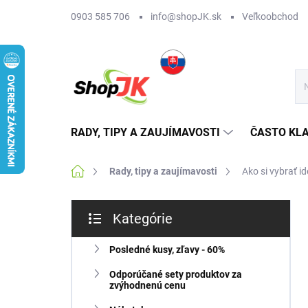
Prejsť
0903 585 706
info@shopJK.sk
Veľkoobchod
na
obsah
RADY, TIPY A ZAUJÍMAVOSTI
ČASTO KL
Domov
Rady, tipy a zaujímavosti
Ako si vybrať i
B
Kategórie
o
Preskočiť
č
kategórie
n
Posledné kusy, zľavy - 60%
ý
Odporúčané sety produktov za
p
zvýhodnenú cenu
a