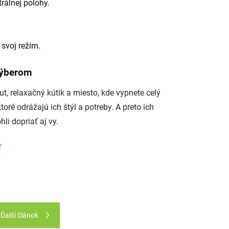
rálnej polohy.
svoj režim.
výberom
ut, relaxačný kútik a miesto, kde vypnete celý
toré odrážajú ich štýl a potreby. A preto ich
li dopriať aj vy.
v
Ďalší článok