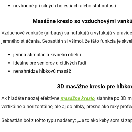
nevhodné pri silných bolestiach alebo stuhnutosti
Masážne kreslo so vzduchovými vankú
Vzduchové vankúše (airbags) sa nafukujú a vyfukujú v pravidel
jemného stláčania. Sebastián si všimol, že táto funkcia je skv
jemná stimulácia krvného obehu
ideálne pre seniorov a citlivých ľudí
nenahrádza hĺbkovú masáž
3D masážne kreslo pre hĺbko
Ak hľadáte naozaj efektívne
masážne kreslo
,
siahnite po 3D m
vertikálne a horizontálne, ale aj do hĺbky, presne ako ruky pro
Sebastián bol z tohto typu nadšený: „Je to ako keby som si za