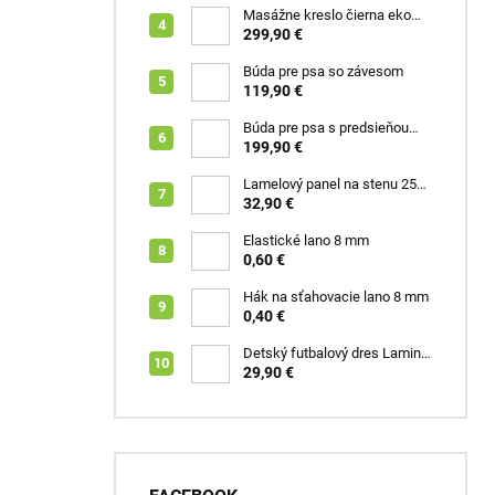
Masážne kreslo čierna eko
koža Box
299,90 €
Búda pre psa so závesom
119,90 €
Búda pre psa s predsieňou
šedá XL Roky
199,90 €
Lamelový panel na stenu 255
x 46 cm dub zlatý
32,90 €
Elastické lano 8 mm
0,60 €
Hák na sťahovacie lano 8 mm
0,40 €
Detský futbalový dres Lamine
Yamal FC Barcelona
29,90 €