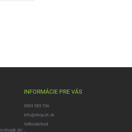
INFORMÁCIE PRE VÁS
0903 585 706
info@shopJK.sk
Veľkoobchod
m/shopjk.sk/