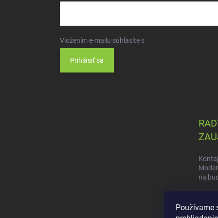
Vložením e-mailu súhlasíte s
podmienkami ochrany 
Prihlásiť sa
RADY
ZAU
Kontaj
Modern
na bu
Efekti
kontaj
Používame s