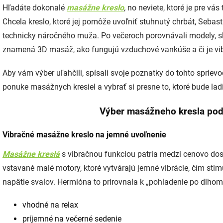
Hľadáte dokonalé
masážne kreslo
,
no neviete, ktoré je pre vá
Chcela kreslo, ktoré jej pomôže uvoľniť stuhnutý chrbát, Sebast
technicky náročného muža. Po večeroch porovnávali modely, skú
znamená 3D masáž, ako fungujú vzduchové vankúše a či je vib
Aby vám výber uľahčili, spísali svoje poznatky do tohto sprie
ponuke masážnych kresiel a vybrať si presne to, ktoré bude lad
Výber masážneho kresla pod
Vibračné masážne kreslo na jemné uvoľnenie
Masážne kreslá
s vibračnou funkciou patria medzi cenovo dos
vstavané malé motory, ktoré vytvárajú jemné vibrácie, čím sti
napätie svalov. Hermióna to prirovnala k „pohladenie po dlhom
vhodné na relax
príjemné na večerné sedenie