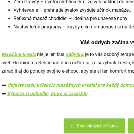
Zero Gravity – uvoľní chrbticu tým, že vás nakloní do neut
Vyhrievanie – prehriatie svalov zvyšuje účinok masáže..
Reflexná masáž chodidiel – ideálna pre unavené nohy
Nastaviteľné programy – každý člen domácnosti si nájde 
Váš oddych začína 
Masážne kreslo
nie je len kus
nábytku
, je to váš osobný terape
svet. Hermióna a Sebastián dnes neľutujú, že si vybrali kreslá, k
zaradili aj do ponuky svojho e-shopu, aby ste si ten komfort moh
➡️
Objavte našu kolekciu masážnych kresiel pre každý domo
➡️
Vyberte si pohodlie, ktoré si zaslúžite
Predchádzajúci článok