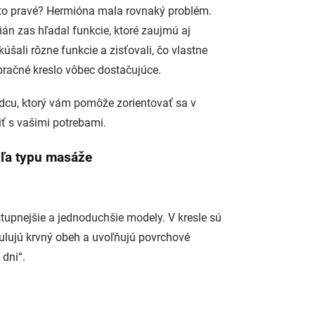
s to pravé? Hermióna mala rovnaký problém.
ián zas hľadal funkcie, ktoré zaujmú aj
šali rôzne funkcie a zisťovali, čo vlastne
račné kreslo vôbec dostačujúce.
vodcu, ktorý vám pomôže zorientovať sa v
iť s vašimi potrebami.
ľa typu masáže
tupnejšie a jednoduchšie modely. V kresle sú
mulujú krvný obeh a uvoľňujú povrchové
 dni“.