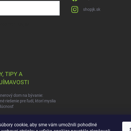
shopjk.sk
osobných údajov
, TIPY A
JÍMAVOSTI
nerový dom na bývanie:
é riešenie pre ľudí, ktorí myslia
dúcnosť
vita na druhú: Môžem skladať
nery na seba?
úbory cookie, aby sme vám umožnili pohodlné