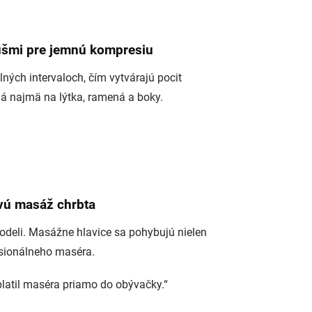
šmi pre jemnú kompresiu
ných intervaloch, čím vytvárajú pocit
elá najmä na lýtka, ramená a boky.
vú masáž chrbta
odeli. Masážne hlavice sa pohybujú nielen
fesionálneho maséra.
platil maséra priamo do obývačky.“