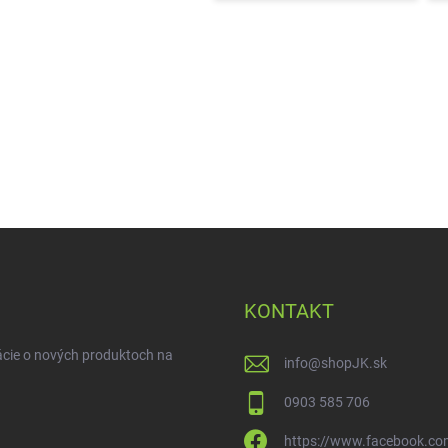
KONTAKT
ácie o nových produktoch na
info
@
shopJK.sk
0903 585 706
https://www.facebook.co