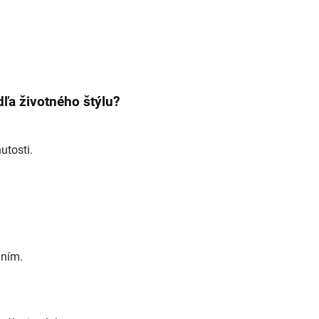
ľa životného štýlu?
utosti.
aním.