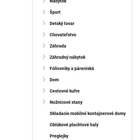
n
Nábytok
e
Šport
l
Detský tovar
Chovateľstvo
Záhrada
Záhradný nábytok
Fóliovníky a páreniská
Dom
Cestovné kufre
Nožnicové stany
Skladacie mobilné kontajnerové domy
Oblúkové plachtové haly
Preglejky