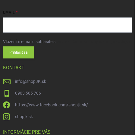
EMAIL
Vložením e-mailu súhlasíte s
podmienkami ochrany osobných údajov
Prihlásiť sa
KONTAKT
info
@
shopJK.sk
0903 585 706
https://www.facebook.com/shopjk.sk/
shopjk.sk
INFORMÁCIE PRE VÁS