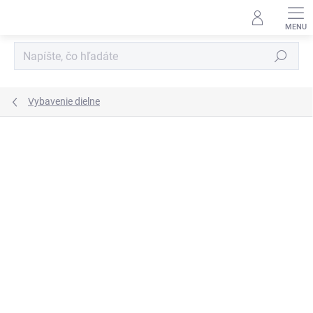
Prejsť
na
obsah
Hľadať
Vybavenie dielne