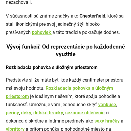
nezachovali.
V súčasnosti sú známe značky ako
Chesterfield
, ktoré sa
stali ikonickými pre svoj jedinečný štýl hlboko
prešívaných
pohoviek
a táto tradícia pokračuje dodnes.
Vývoj funkcií: Od reprezentácie po každodenné
využitie
Rozkladacia pohovka s úložným priestorom
Predstavte si, že máte byt, kde každý centimeter priestoru
má svoju hodnotu.
Rozkladacia pohovka
s úložným
priestorom
je ideálnym riešením, ktoré spája pohodlie a
funkčnosť. Umožňuje vám jednoducho skryť
vankúše
,
periny
,
deky
,
detské hračky
,
sezónne oblečenie
či
dokonca diskrétne a intímne predmety ako
sexy hračky
a
vibrátory
a pritom ponúka plnohodnotné miesto na