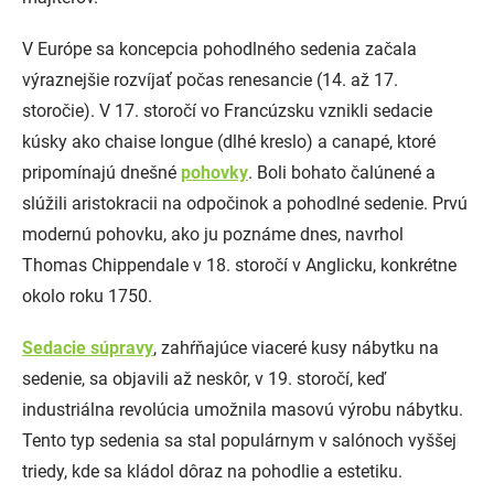
V Európe sa koncepcia pohodlného sedenia začala
výraznejšie rozvíjať počas renesancie (14. až 17.
storočie). V 17. storočí vo Francúzsku vznikli sedacie
kúsky ako chaise longue (dlhé kreslo) a canapé, ktoré
pripomínajú dnešné
pohovky
. Boli bohato čalúnené a
slúžili aristokracii na odpočinok a pohodlné sedenie. Prvú
modernú pohovku, ako ju poznáme dnes, navrhol
Thomas Chippendale v 18. storočí v Anglicku, konkrétne
okolo roku 1750.
Sedacie súpravy
, zahŕňajúce viaceré kusy nábytku na
sedenie, sa objavili až neskôr, v 19. storočí, keď
industriálna revolúcia umožnila masovú výrobu nábytku.
Tento typ sedenia sa stal populárnym v salónoch vyššej
triedy, kde sa kládol dôraz na pohodlie a estetiku.