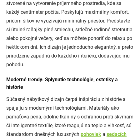
stvorené na vytvorenie príjemného prostredia, kde sa
každý centimeter počíta. Poskytujú maximálny komfort,
pričom šikovne využívajú minimálny priestor. Predstavte
si útulné raňajky plné smiechu, srdečné rodinné stretnutia
alebo pokojné večery, keď sa môžete ponoriť do relaxu po
hektickom dni. Ich dizajn je jednoducho elegantný, a preto
prirodzene zapadnú do každého interiéru, dodávajúc mu
pohodu.
Moderné trendy: Splynutie technológie, estetiky a
histórie
Súčasný nábytkový dizajn čerpá inšpiráciu z histórie a
spája ju s modernými technológiami. Materiály ako
pamäťová pena, odolné tkaniny s ochranou proti škvrnám
či inteligentné textílie, ktoré reagujú na teplo a vlhkosť, sú
štandardom dnešných luxusných
pohoviek
a
sedacích