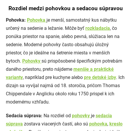
Rozdiel medzi pohovkou a sedacou súpravou
Pohovka:
Pohovka
je menší, samostatný kus nábytku
určený na sedenie a ležanie. Môže byť
rozkladacia
, čo
ponúka priestor na spanie, alebo pevná, slúžiaca len na
sedenie. Moderné pohovky často obsahujú úložný
priestor, čo je ideálne na šetrenie miesta v menších
bytoch.
Pohovky
sú prispôsobené špecifickým potrebám
daného priestoru, preto nájdeme
menšie a praktické
varianty
, napríklad pre kuchyne alebo
pre detské izby
. Ich
dizajn sa vyvíjal najmä od 18. storočia, pričom Thomas
Chippendale v Anglicku okolo roku 1750 prispel k ich
modernému vzhľadu.
Sedacia súprava:
Na rozdiel od
pohovky
je
sedacia
súprava
zostava viacerých častí, ako sú
pohovka
,
kreslo