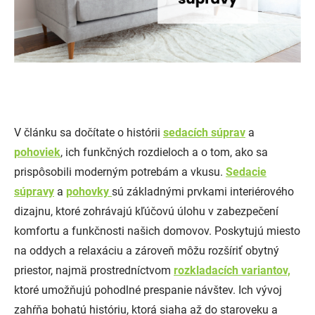
V článku sa dočítate o histórii
sedacích súprav
a
pohoviek
, ich funkčných rozdieloch a o tom, ako sa
prispôsobili moderným potrebám a vkusu.
Sedacie
súpravy
a
pohovky
sú základnými prvkami interiérového
dizajnu, ktoré zohrávajú kľúčovú úlohu v zabezpečení
komfortu a funkčnosti našich domovov. Poskytujú miesto
na oddych a relaxáciu a zároveň môžu rozšíriť obytný
priestor, najmä prostredníctvom
rozkladacích variantov,
ktoré umožňujú pohodlné prespanie návštev. Ich vývoj
zahŕňa bohatú históriu, ktorá siaha až do staroveku a