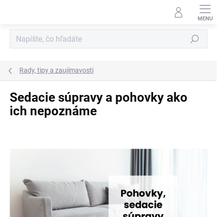
Prejsť
na
obsah
Hľadať
Rady, tipy a zaujímavosti
Sedacie súpravy a pohovky ako
ich nepoznáme