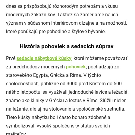
dnes sa prispôsobujú rôznorodým potrebám a vkusu
moderných zákazníkov. Taktiež sa zameriame na ich
význam v súčasnom interiérovom dizajne a na možnosti,
ktoré ponúkajú pre pohodlné a štýlové bývanie.
História pohoviek a sedacích súprav
Prvé
sedacie nábytkové kúsky
, ktoré môžeme považovať
za predchodcov moderných
pohoviek
, pochádzajú zo
starovekého Egypta, Grécka a Ríma. V týchto
spoločnostiach, približne od 3000 pred Kristom do 500
nášho letopočtu, sa využívali jednoduché lavice a ležadlá,
známe ako kliniky v Grécku a lectus v Ríme. Slúžili nielen
na ležanie, ale aj na stolovanie a spoločenské stretnutia.
Tieto kúsky nábytku boli často bohato zdobené a
symbolizovali vysoký spoločenský status svojich
majiteľov.