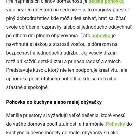
Pre najmenších členov domácnosti je
detská pohovka
viac než len miestom na sedenie – je to magický priestor
plný dobrodružstiev, kde môžu deti snívať, hrať sa, čítať
svoje obľúbené rozprávky, alebo si jednoducho oddýchnuť
po dlhom dni plnom objavovania. Táto
pohovka
je
navrhnutá s láskou a starostlivosťou, s dôrazom na
bezpečnosť a jednoduchú údržbu. Jej veselý dizajn
rozžiari každú detskú izbu a prináša radosť a smiech.
Predstavuje kúsok, ktorý nie len podporuje kreativitu, ale
aj ponúka pocit útulného pohodlia, kde sa deti cítia
šťastné a spokojné.
Pohovka do kuchyne alebo malej obývačky
Menšie priestory si vyžadujú veľké riešenia, ktoré vnesú
do vášho domova pocit útulnosti a harmónie.
Pohovky
do
kuchyne či pevné modely do malej obývačky sú ako