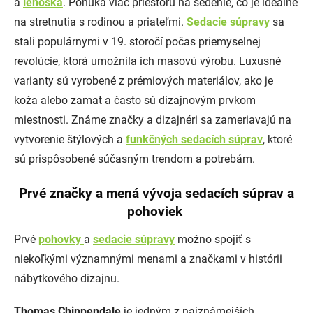
a
leňoška
. Ponúka viac priestoru na sedenie, čo je ideálne
na stretnutia s rodinou a priateľmi.
Sedacie súpravy
sa
stali populárnymi v 19. storočí počas priemyselnej
revolúcie, ktorá umožnila ich masovú výrobu. Luxusné
varianty sú vyrobené z prémiových materiálov, ako je
koža alebo zamat a často sú dizajnovým prvkom
miestnosti. Známe značky a dizajnéri sa zameriavajú na
vytvorenie štýlových a
funkčných sedacích súprav
, ktoré
sú prispôsobené súčasným trendom a potrebám.
Prvé značky a mená vývoja sedacích súprav a
pohoviek
Prvé
pohovky
a
sedacie súpravy
možno spojiť s
niekoľkými významnými menami a značkami v histórii
nábytkového dizajnu.
Thomas Chippendale
je jedným z najznámejších