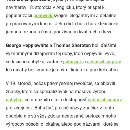
návrhárov 18. storočia v Anglicku, ktorý prispel k
popularizácii
pohoviek
svojimi elegantnými a detailne
prepracovanými kusmi. Jeho diela boli charakteristické
jemnou rezbou a často používaním kvalitného dreva.
George Hepplewhite
a
Thomas Sheraton
boli ďalšími
významnými dizajnérmi tej doby, ktorí ovplyvnili vývoj
sedacieho nábytku, vrátane
pohoviek
a
sedacích súprav
.
Ich návrhy boli známe jemnými líniami a praktickosťou.
V 19. storočí, počas priemyselnej revolúcie, sa objavili
značky, ktoré sa špecializovali na masovú výrobu
nábytku
, čo umožnilo širšiu dostupnosť
sedacích súprav
pre verejnosť. Bohužiaľ, presné názvy značiek z tohto
obdobia nie sú vždy zdokumentované, pretože mnoho
výrobcov pôsobilo lokálne, alebo pod názvami, ktoré sa