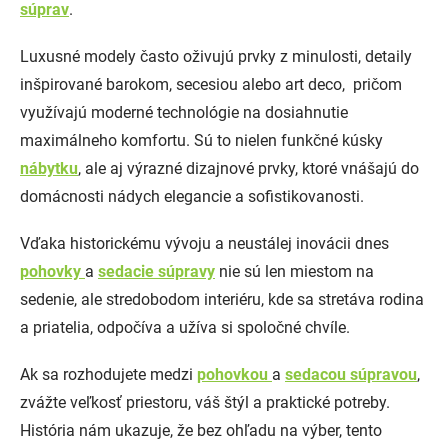
súprav
.
Luxusné modely často oživujú prvky z minulosti, detaily
inšpirované barokom, secesiou alebo art deco, pričom
využívajú moderné technológie na dosiahnutie
maximálneho komfortu. Sú to nielen funkčné kúsky
nábytku
, ale aj výrazné dizajnové prvky, ktoré vnášajú do
domácnosti nádych elegancie a sofistikovanosti.
Vďaka historickému vývoju a neustálej inovácii dnes
pohovky
a
sedacie súpravy
nie sú len miestom na
sedenie, ale stredobodom interiéru, kde sa stretáva rodina
a priatelia, odpočíva a užíva si spoločné chvíle.
Ak sa rozhodujete medzi
pohovkou
a
sedacou súpravou
,
zvážte veľkosť priestoru, váš štýl a praktické potreby.
História nám ukazuje, že bez ohľadu na výber, tento