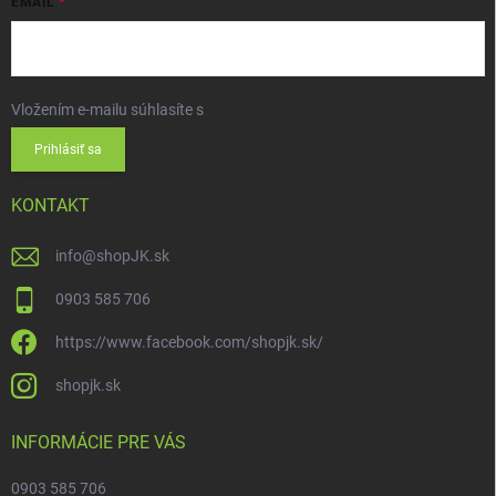
EMAIL
Vložením e-mailu súhlasíte s
podmienkami ochrany osobných údajov
Prihlásiť sa
KONTAKT
info
@
shopJK.sk
0903 585 706
https://www.facebook.com/shopjk.sk/
shopjk.sk
INFORMÁCIE PRE VÁS
0903 585 706