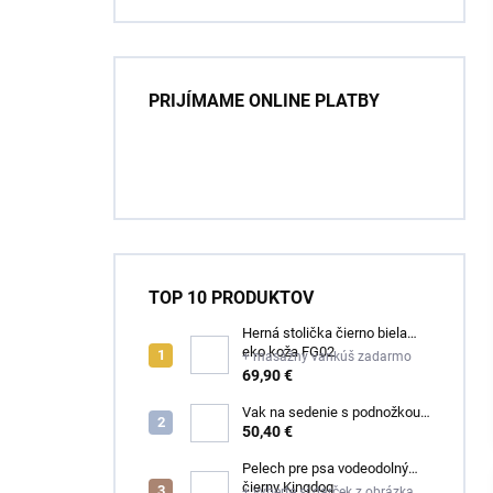
PRIJÍMAME ONLINE PLATBY
TOP 10 PRODUKTOV
Herná stolička čierno biela
eko koža FG02
+ masážny vankúš zadarmo
69,90 €
Vak na sedenie s podnožkou
čierny ekokoža
50,40 €
Pelech pre psa vodeodolný
čierny Kingdog
+ vyberte si darček z obrázka