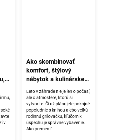
Ako skombinovať
komfort, štýlový
u,
nábytok a kulinárske
zážitky
Leto v záhrade nie je len o počasí,
firmu,
ale o atmosfére, ktorú si
vytvoríte. Či už plánujete pokojné
ysoké
popoludnie s knihou alebo veľkú
tavte
rodinnú grilovačku, kľúčom k
zí v
úspechu je správne vybavenie.
Ako premeniť...