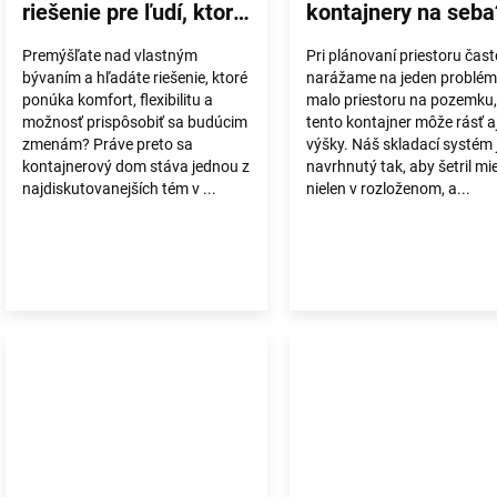
riešenie pre ľudí, ktorí
kontajnery na seba
myslia na budúcnosť
Premýšľate nad vlastným
Pri plánovaní priestoru čast
bývaním a hľadáte riešenie, ktoré
narážame na jeden problém
ponúka komfort, flexibilitu a
malo priestoru na pozemku,
možnosť prispôsobiť sa budúcim
tento kontajner môže rásť a
zmenám? Práve preto sa
výšky. Náš skladací systém 
kontajnerový dom stáva jednou z
navrhnutý tak, aby šetril mi
najdiskutovanejších tém v ...
nielen v rozloženom, a...