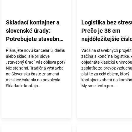
Skladací kontajner a
Logistika bez stres
slovenské úrady:
Prečo je 38 cm
Potrebujete stavebné
najdôležitejšie čísl
povolenie?
vášho podnikania?
Plánujete novú kanceláriu, dielňu
Väčšina stavebných projek
alebo sklad, ale pri slove
začína a končí na logistike. 
„stavebný úrad“ vás oblieva pot?
objednáte klasickú unimob
Nie ste sami. Tradičná výstavba
zaplatíte za prevoz vzduchu
na Slovensku často znamená
platíte za celý objem, ktorý
mesiace čakania na povolenia.
kontajner zaberá na kamió
Skladacie kontajn...
My sme tento pro...