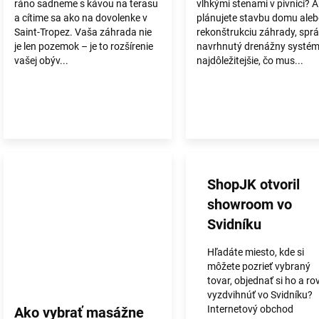
ráno sadneme s kávou na terasu
vlhkými stenami v pivnici? A
a cítime sa ako na dovolenke v
plánujete stavbu domu ale
Saint-Tropez. Vaša záhrada nie
rekonštrukciu záhrady, spr
je len pozemok – je to rozšírenie
navrhnutý drenážny systém 
vašej obýv...
najdôležitejšie, čo mus...
ShopJK otvoril
showroom vo
Svidníku
Hľadáte miesto, kde si
môžete pozrieť vybraný
tovar, objednať si ho a ro
vyzdvihnúť vo Svidníku?
Internetový obchod
Ako vybrať masážne