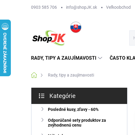
Prejsť
0903 585 706
info@shopJK.sk
Veľkoobchod
na
obsah
RADY, TIPY A ZAUJÍMAVOSTI
ČASTO KL
Domov
Rady, tipy a zaujímavosti
B
Kategórie
o
Preskočiť
č
kategórie
n
Posledné kusy, zľavy - 60%
ý
Odporúčané sety produktov za
p
zvýhodnenú cenu
a