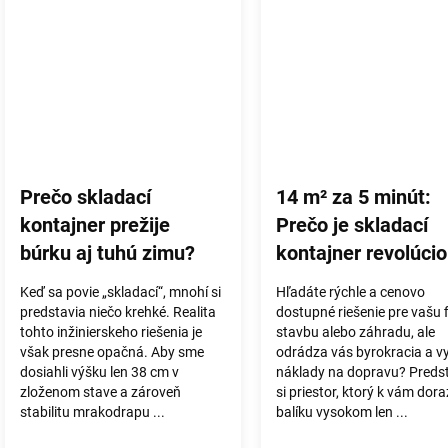
Prečo skladací
14 m² za 5 minút:
kontajner prežije
Prečo je skladací
búrku aj tuhú zimu?
kontajner revolúcio
ktorú váš projekt
Keď sa povie „skladací“, mnohí si
Hľadáte rýchle a cenovo
potrebuje?
predstavia niečo krehké. Realita
dostupné riešenie pre vašu 
tohto inžinierskeho riešenia je
stavbu alebo záhradu, ale
však presne opačná. Aby sme
odrádza vás byrokracia a v
dosiahli výšku len 38 cm v
náklady na dopravu? Preds
zloženom stave a zároveň
si priestor, ktorý k vám dora
stabilitu mrakodrapu ...
balíku vysokom len ...