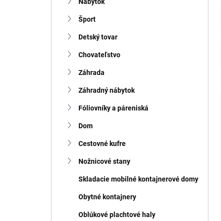
n
Nábytok
e
Šport
l
Detský tovar
Chovateľstvo
Záhrada
Záhradný nábytok
Fóliovníky a páreniská
Dom
Cestovné kufre
Nožnicové stany
Skladacie mobilné kontajnerové domy
Obytné kontajnery
Oblúkové plachtové haly