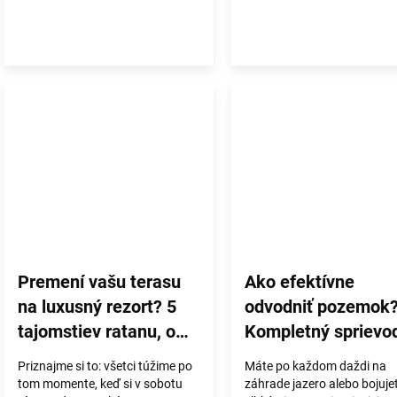
Premení vašu terasu
Ako efektívne
na luxusný rezort? 5
odvodniť pozemok
tajomstiev ratanu, o
Kompletný sprievo
ktorých predajcovia
výberom drenážnej
Priznajme si to: všetci túžime po
Máte po každom daždi na
mlčia
rúry
tom momente, keď si v sobotu
záhrade jazero alebo bojuje