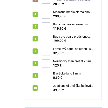
28,90 €
Masážne kreslo čierna eko
koža Box
299,90 €
Búda pre psa so závesom
119,90 €
Búda pre psa s predsieňou
šedá XL Roky
199,90 €
Lamelový panel na stenu 255
x 46 cm dub zlatý
32,90 €
Nožnicový stan profi 3 x 3 m
biely
125 €
Elastické lano 8 mm
0,60 €
Jedálenská stolička béžová
velúr Chris
39,90 €