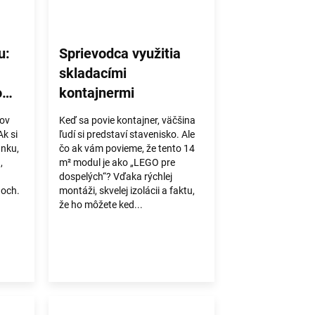
u:
Sprievodca využitia
skladacími
o
kontajnermi
tov
Keď sa povie kontajner, väčšina
Ak si
ľudí si predstaví stavenisko. Ale
unku,
čo ak vám povieme, že tento 14
,
m² modul je ako „LEGO pre
dospelých“? Vďaka rýchlej
noch.
montáži, skvelej izolácii a faktu,
že ho môžete ked...