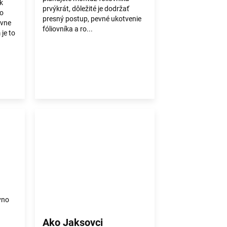
k
prvýkrát, dôležité je dodržať
bo
presný postup, pevné ukotvenie
ávne
fóliovníka a ro...
je to
vno
Ako Jaksovci