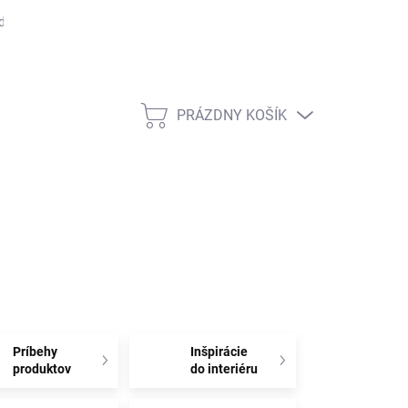
dmienky ochrany osobných údajov
Rady, tipy a zaujímavosti
Čas
PRÁZDNY KOŠÍK
NÁKUPNÝ
KOŠÍK
Príbehy
Inšpirácie
produktov
do interiéru