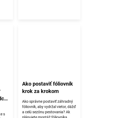
Ako postaviť fóliovník
?
krok za krokom
dca
Ako správne postaviť záhradný
fóliovník, aby vydržal vietor, dážď
a celú sezónu pestovania? Ak
te s
plánujete montáž fóliovníka