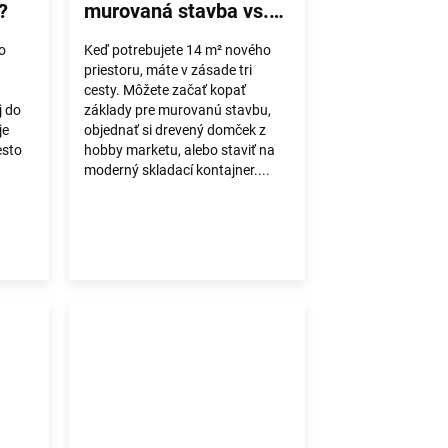
?
murovaná stavba vs.
drevený domček
o
Keď potrebujete 14 m² nového
priestoru, máte v zásade tri
cesty. Môžete začať kopať
j do
základy pre murovanú stavbu,
je
objednať si drevený domček z
esto
hobby marketu, alebo staviť na
moderný skladací kontajner....