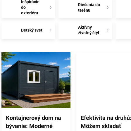
Inšpirácie
Riešenia do
do
terénu
exteriéru
Aktívny
Detský svet
životný štýl
V
ý
p
i
s
č
l
á
n
k
o
Kontajnerový dom na
Efektivita na druhú
v
bývanie: Moderné
Môžem skladať