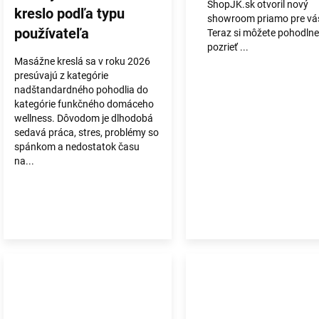
ShopJK.sk otvoril nový
kreslo podľa typu
showroom priamo pre vá
používateľa
Teraz si môžete pohodlne
pozrieť ...
Masážne kreslá sa v roku 2026
presúvajú z kategórie
nadštandardného pohodlia do
kategórie funkčného domáceho
wellness. Dôvodom je dlhodobá
sedavá práca, stres, problémy so
spánkom a nedostatok času
na...