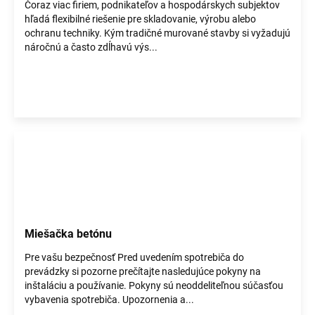
Čoraz viac firiem, podnikateľov a hospodárskych subjektov
hľadá flexibilné riešenie pre skladovanie, výrobu alebo
ochranu techniky. Kým tradičné murované stavby si vyžadujú
náročnú a často zdĺhavú výs...
Miešačka betónu
Pre vašu bezpečnosť Pred uvedením spotrebiča do
prevádzky si pozorne prečítajte nasledujúce pokyny na
inštaláciu a používanie. Pokyny sú neoddeliteľnou súčasťou
vybavenia spotrebiča. Upozornenia a...