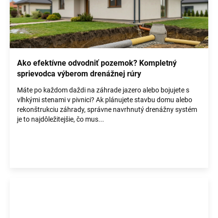
p
i
s
č
l
á
Ako efektívne odvodniť pozemok? Kompletný
n
sprievodca výberom drenážnej rúry
k
Máte po každom daždi na záhrade jazero alebo bojujete s
o
vlhkými stenami v pivnici? Ak plánujete stavbu domu alebo
v
rekonštrukciu záhrady, správne navrhnutý drenážny systém
je to najdôležitejšie, čo mus...