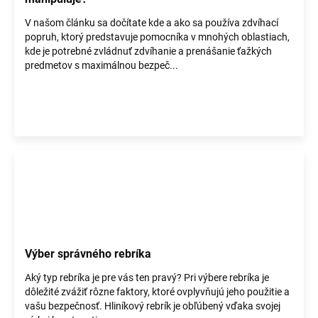
V našom článku sa dočítate kde a ako sa používa zdvíhací
popruh, ktorý predstavuje pomocníka v mnohých oblastiach,
kde je potrebné zvládnuť zdvíhanie a prenášanie ťažkých
predmetov s maximálnou bezpeč...
Výber správného rebríka
Aký typ rebríka je pre vás ten pravý? Pri výbere rebríka je
dôležité zvážiť rôzne faktory, ktoré ovplyvňujú jeho použitie a
vašu bezpečnosť. Hliníkový rebrík je obľúbený vďaka svojej