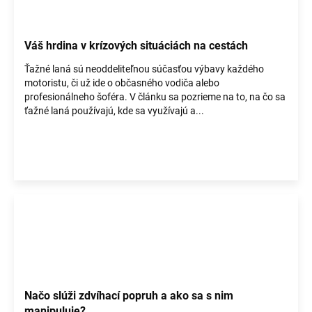
Váš hrdina v krízových situáciách na cestách
Ťažné laná sú neoddeliteľnou súčasťou výbavy každého
motoristu, či už ide o občasného vodiča alebo
profesionálneho šoféra. V článku sa pozrieme na to, na čo sa
ťažné laná používajú, kde sa využívajú a...
Načo slúži zdvíhací popruh a ako sa s nim
manipuluje?