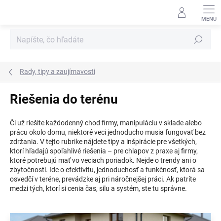
Prejsť
na
obsah
Hľadať
Rady, tipy a zaujímavosti
Riešenia do terénu
Či už riešite každodenný chod firmy, manipuláciu v sklade alebo
prácu okolo domu, niektoré veci jednoducho musia fungovať bez
zdržania. V tejto rubrike nájdete tipy a inšpirácie pre všetkých,
ktorí hľadajú spoľahlivé riešenia – pre chlapov z praxe aj firmy,
ktoré potrebujú mať vo veciach poriadok. Nejde o trendy ani o
zbytočnosti. Ide o efektivitu, jednoduchosť a funkčnosť, ktorá sa
osvedčí v teréne, prevádzke aj pri náročnejšej práci. Ak patríte
medzi tých, ktorí si cenia čas, silu a systém, ste tu správne.
V
ý