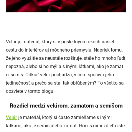
Velúr je materiál, ktorý si v posledných rokoch našiel
cestu do interiérov aj módneho priemyslu. Napriek tomu,
že jeho využitie sa neustále rozširuje, stále ho mnoho ľudí
nepozná, alebo si ho mýlia s inými látkami, ako je zamat
či semiš. Odkiaľ velúr pochádza, v čom spočíva jeho
jedinečnosť a prečo sa stal tak obľúbeným? To všetko sa
dozviete v tomto blogu.
Rozdiel medzi velúrom, zamatom a semišom
Velúr
je materiál, ktorý si často zamieňame s inými
látkami, ako je semiš alebo zamat. Hoci s nimi zdieľa isté