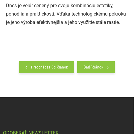
Dnes je velúr cenený pre svoju kombináciu estetiky,
pohodlia a praktickosti. Vďaka technologickému pokroku
je jeho výroba efektívnejšia a jeho využitie stále rastie.
Predchádzajúci článok
Ďalší článok
Z
á
p
ä
t
i
ODOBERAŤ NEWSLETTER