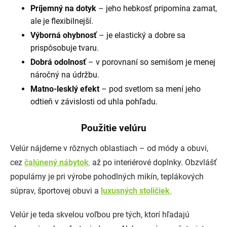
Príjemný na dotyk
– jeho hebkosť pripomína zamat,
ale je flexibilnejší.
Výborná ohybnosť
– je elastický a dobre sa
prispôsobuje tvaru.
Dobrá odolnosť
– v porovnaní so semišom je menej
náročný na údržbu.
Matno-lesklý efekt
– pod svetlom sa mení jeho
odtieň v závislosti od uhla pohľadu.
Použitie velúru
Velúr nájdeme v rôznych oblastiach – od módy a obuvi,
cez
čalúnený nábytok
,
až po interiérové doplnky. Obzvlášť
populárny je pri výrobe pohodlných mikín, teplákových
súprav, športovej obuvi a
luxusných stoličiek
.
Velúr je teda skvelou voľbou pre tých, ktorí hľadajú