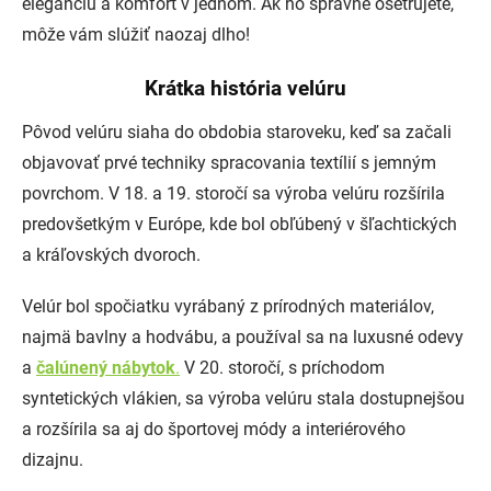
eleganciu a komfort v jednom. Ak ho správne ošetrujete,
môže vám slúžiť naozaj dlho!
Krátka história velúru
Pôvod velúru siaha do obdobia staroveku, keď sa začali
objavovať prvé techniky spracovania textílií s jemným
povrchom. V 18. a 19. storočí sa výroba velúru rozšírila
predovšetkým v Európe, kde bol obľúbený v šľachtických
a kráľovských dvoroch.
Velúr bol spočiatku vyrábaný z prírodných materiálov,
najmä bavlny a hodvábu, a používal sa na luxusné odevy
a
čalúnený nábytok
.
V 20. storočí, s príchodom
syntetických vlákien, sa výroba velúru stala dostupnejšou
a rozšírila sa aj do športovej módy a interiérového
dizajnu.