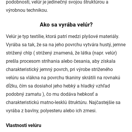
podobnosti, velúr je jedinečný svojou štruktúrou a
výrobnou technikou.
Ako sa vyrába velúr?
Velúr je typ textílie, ktorá patrí medzi plyšové materiály.
Vyrába sa tak, že sa na jeho povrchu vytvára hustý, jemne
strižený chlp ( strižený znamená, že látka (napr. velúr)
prešla procesom strihania alebo česania, aby získala
charakteristický jemný povrch, pri výrobe striženého
velúru sa vlákna na povrchu tkaniny skrátili na rovnakú
dĺžku, čím sa dosiahol jeho hebký a hladký vzhľad
podobný zamatu ), čo mu dodáva hebkosť a
charakteristickú matno-lesklú štruktúru. Najčastejšie sa
vyrába z bavlny, polyesteru alebo ich zmesi.
Vlastnosti velúru