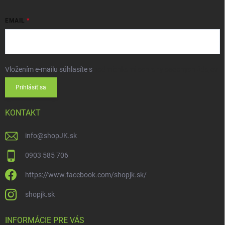
EMAIL
Vložením e-mailu súhlasíte s
podmienkami ochrany osobných údajov
Prihlásiť sa
KONTAKT
info
@
shopJK.sk
0903 585 706
https://www.facebook.com/shopjk.sk/
shopjk.sk
INFORMÁCIE PRE VÁS