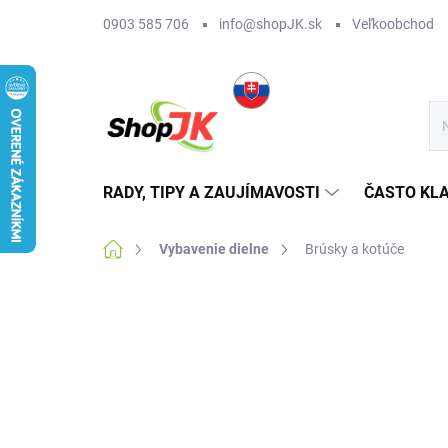
Prejsť
0903 585 706
info@shopJK.sk
Veľkoobchod
na
obsah
RADY, TIPY A ZAUJÍMAVOSTI
ČASTO KL
Domov
Vybavenie dielne
Brúsky a kotúče