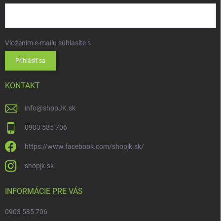
Vložením e-mailu súhlasíte s
podmienkami ochrany osobných údajov
Prihlásiť sa
KONTAKT
info
@
shopJK.sk
0903 585 706
https://www.facebook.com/shopjk.sk/
shopjk.sk
INFORMÁCIE PRE VÁS
0903 585 706