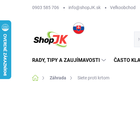
Prejsť
0903 585 706
info@shopJK.sk
Veľkoobchod
na
obsah
RADY, TIPY A ZAUJÍMAVOSTI
ČASTO KL
Domov
Záhrada
Siete proti krtom