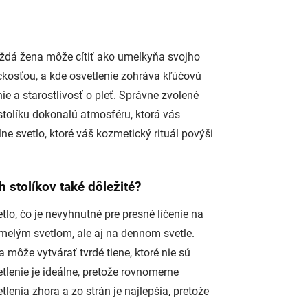
aždá žena môže cítiť ako umelkyňa svojho
ickosťou, a kde osvetlenie zohráva kľúčovú
ie a starostlivosť o pleť. Správne zvolené
tolíku dokonalú atmosféru, ktorá vás
e svetlo, ktoré váš kozmetický rituál povýši
h stolíkov také dôležité?
tlo, čo je nevyhnutné pre presné líčenie na
melým svetlom, ale aj na dennom svetle.
a môže vytvárať tvrdé tiene, ktoré nie sú
etlenie je ideálne, pretože rovnomerne
lenia zhora a zo strán je najlepšia, pretože