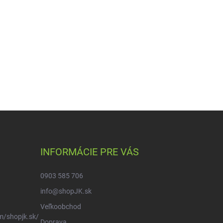
INFORMÁCIE PRE VÁS
0903 585 706
info@shopJK.sk
Veľkoobchod
m/shopjk.sk/
Doprava