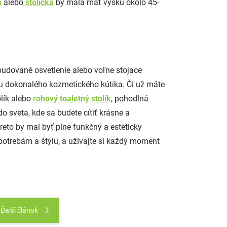
a
alebo
stolička
by mala mať výšku okolo 45-
zabudované osvetlenie alebo voľne stojace
iu dokonalého kozmetického kútika. Či už máte
olík alebo
rohový toaletný stolík
, pohodlná
o sveta, kde sa budete cítiť krásne a
reto by mal byť plne funkčný a esteticky
 potrebám a štýlu, a užívajte si každý moment
Ďalší článok