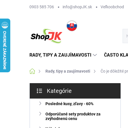
Prejsť
0903 585 706
info@shopJK.sk
Veľkoobchod
na
obsah
RADY, TIPY A ZAUJÍMAVOSTI
ČASTO KL
Domov
Rady, tipy a zaujímavosti
Čo je dôležité p
B
Kategórie
o
Preskočiť
č
kategórie
n
Posledné kusy, zľavy - 60%
ý
Odporúčané sety produktov za
p
zvýhodnenú cenu
a