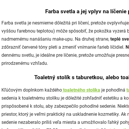
Farba svetla a jej vplyv na líčenie
Farba svetla je nesmierne dôležitá pri líčení, pretože ovplyvňu
vyššou farebnou teplotou) môže spôsobiť, že pokožka vyzerá b
nadmernému nanášaniu make-upu. Na druhej strane,
teplé sve
zdôrazniť červené tóny pleti a zmeniť vnímanie farieb líčidiel.
N
dennému svetlu, je ideálne pre líčenie, pretože umožňuje presne 
prirodzenému vzhľadu.
Toaletný stolík s taburetkou, alebo toa
Kľúčovým doplnkom každého
toaletného stolíka
je pohodlná
t
sedenia k toaletnému stolíku je dôležité zohľadniť estetiku a 
prispôsobené k stolu, aby zabezpečilo pohodlné sedenie. Niekt
priestor, ktorý je veľmi praktický na uskladnenie kozmetiky. Ak
sedenie nezaberalo príliš veľa miesta a umožňovalo ľahký pohy