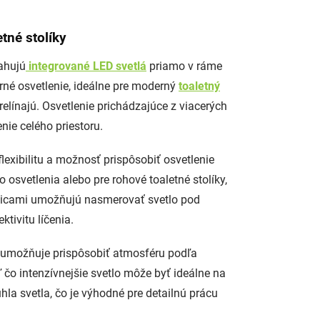
etné stolíky
sahujú
integrované LED svetlá
priamo v ráme
rné osvetlenie, ideálne pre moderný
toaletný
relínajú. Osvetlenie prichádzajúce z viacerých
ie celého priestoru.
flexibilitu a možnosť prispôsobiť osvetlenie
 osvetlenia alebo pre rohové toaletné stolíky,
avicami umožňujú nasmerovať svetlo pod
tivitu líčenia.
la umožňuje prispôsobiť atmosféru podľa
ľ čo intenzívnejšie svetlo môže byť ideálne na
la svetla, čo je výhodné pre detailnú prácu