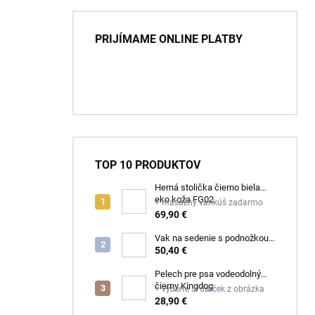
PRIJÍMAME ONLINE PLATBY
TOP 10 PRODUKTOV
Herná stolička čierno biela
eko koža FG02
+ masážny vankúš zadarmo
69,90 €
Vak na sedenie s podnožkou
čierny ekokoža
50,40 €
Pelech pre psa vodeodolný
čierny Kingdog
+ vyberte si darček z obrázka
28,90 €