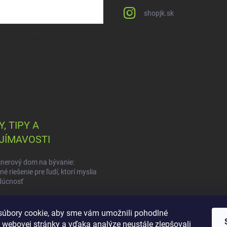
shopjk.sk
osobných údajov
, TIPY A
JÍMAVOSTI
nerový dom na bývanie:
é riešenie pre ľudí, ktorí myslia
dúcnosť
vita na druhú: Môžem skladať
nery na seba?
úbory cookie, aby sme vám umožnili pohodlné
 webovej stránky a vďaka analýze neustále zlepšovali
súboj riešení: Skladací kontajner