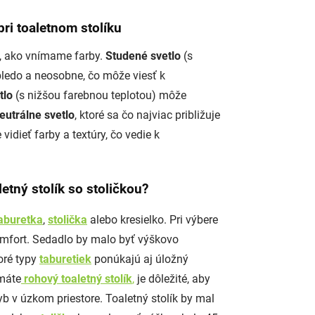
 pri toaletnom stolíku
je, ako vnímame farby.
Studené svetlo
(s
ledo a neosobne, čo môže viesť k
tlo
(s nižšou farebnou teplotou) môže
eutrálne svetlo
, ktoré sa čo najviac približuje
vidieť farby a textúry, čo vedie k
letný stolík so stoličkou?
aburetka
,
stolička
alebo kresielko. Pri výbere
komfort. Sedadlo by malo byť výškovo
oré typy
taburetiek
ponúkajú aj úložný
 máte
rohový toaletný stolík
,
je dôležité, aby
b v úzkom priestore. Toaletný stolík by mal