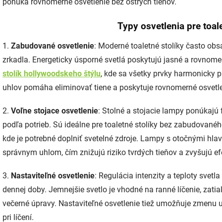
ponúka rovnomerné osvetlenie bez ostrých tieňov.
Typy osvetlenia pre toal
1.
Zabudované osvetlenie
: Moderné toaletné stolíky často ob
zrkadla. Energeticky úsporné svetlá poskytujú jasné a rovnome
stolík hollywoodskeho štýlu
, kde sa všetky prvky harmonicky p
uhlov pomáha eliminovať tiene a poskytuje rovnomerné osvetlen
2.
Voľne stojace osvetlenie
: Stolné a stojacie lampy ponúkajú 
podľa potrieb. Sú ideálne pre toaletné stolíky bez zabudovaného
kde je potrebné doplniť svetelné zdroje. Lampy s otočnými hl
správnym uhlom, čím znižujú riziko tvrdých tieňov a zvyšujú efek
3.
Nastaviteľné osvetlenie
: Regulácia intenzity a teploty svet
dennej doby. Jemnejšie svetlo je vhodné na ranné líčenie, zatia
večerné úpravy. Nastaviteľné osvetlenie tiež umožňuje zmenu uh
pri líčení.