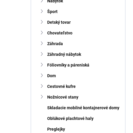
n
Nábytok
e
Šport
l
Detský tovar
Chovateľstvo
Záhrada
Záhradný nábytok
Fóliovníky a páreniská
Dom
Cestovné kufre
Nožnicové stany
Skladacie mobilné kontajnerové domy
Oblúkové plachtové haly
Preglejky