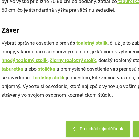
byť vo výške približne 70-80 cm od podlahy, zatiaľ čo
taburetk
50 cm, čo je štandardná výška pre väčšinu sedadiel.
Záver
Vybrať správne osvetlenie pre váš
toaletný stolík
, či už je to 
lampy, v kombinácii so správnym uhlom, je kľúčom k vytvoren
hnedý toaletný stolík
,
čierny toaletný stolík
,
detský toaletný st
taburetka
alebo
stolička
a premyslené osvetlenie vás prenesú d
sebavedomo.
Toaletný stolík
je miestom, kde začína váš deň, p
príjemný. Vyberte si osvetlenie, ktoré najlepšie vyhovuje vašim
strávený vo svojom osobnom kozmetickom štúdiu.
Predchádzajúci článok