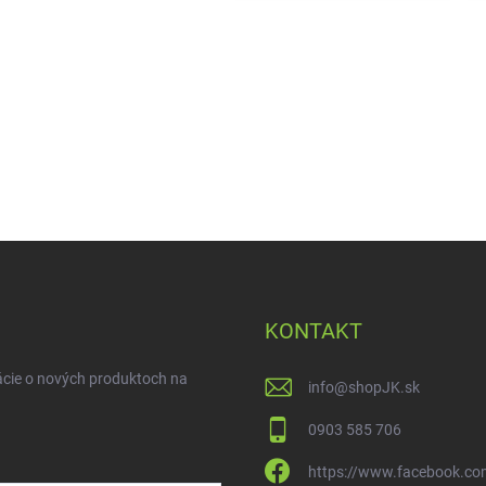
KONTAKT
ácie o nových produktoch na
info
@
shopJK.sk
0903 585 706
https://www.facebook.co