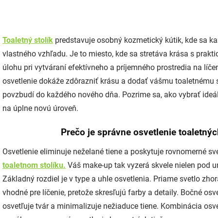
Toaletný stolík
predstavuje osobný kozmetický kútik, kde sa k
vlastného vzhľadu. Je to miesto, kde sa stretáva krása s prakt
úlohu pri vytváraní efektívneho a príjemného prostredia na líčen
osvetlenie dokáže zdôrazniť krásu a dodať vášmu toaletnému s
povzbudí do každého nového dňa. Pozrime sa, ako vybrať ideáln
na úplne novú úroveň.
Prečo je správne osvetlenie toaletnýc
Osvetlenie eliminuje neželané tiene a poskytuje rovnomerné sve
toaletnom stolíku.
Váš make-up tak vyzerá skvele nielen pod u
Základný rozdiel je v type a uhle osvetlenia. Priame svetlo zhor
vhodné pre líčenie, pretože skresľujú farby a detaily. Bočné osv
osvetľuje tvár a minimalizuje nežiaduce tiene. Kombinácia osvet