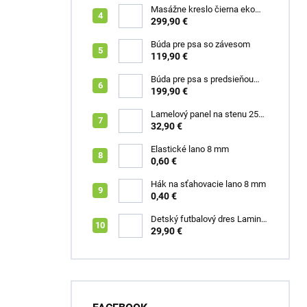
Masážne kreslo čierna eko
koža Box
299,90 €
Búda pre psa so závesom
119,90 €
Búda pre psa s predsieňou
šedá XL Roky
199,90 €
Lamelový panel na stenu 255
x 46 cm dub zlatý
32,90 €
Elastické lano 8 mm
0,60 €
Hák na sťahovacie lano 8 mm
0,40 €
Detský futbalový dres Lamine
Yamal FC Barcelona
29,90 €