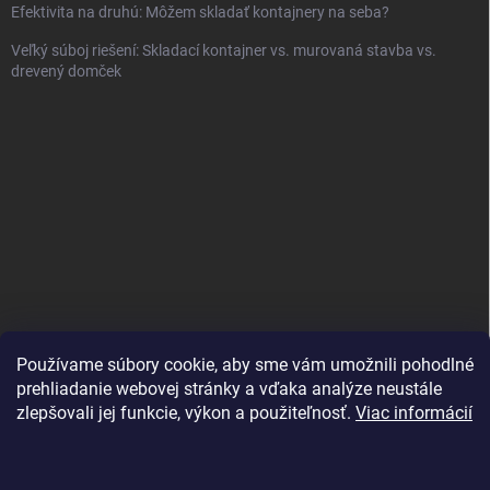
Efektivita na druhú: Môžem skladať kontajnery na seba?
Veľký súboj riešení: Skladací kontajner vs. murovaná stavba vs.
drevený domček
Používame súbory cookie, aby sme vám umožnili pohodlné
prehliadanie webovej stránky a vďaka analýze neustále
zlepšovali jej funkcie, výkon a použiteľnosť.
Viac informácií