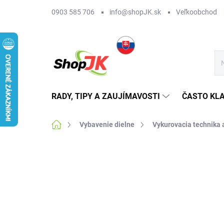
Prejsť
0903 585 706
info@shopJK.sk
Veľkoobchod
na
obsah
RADY, TIPY A ZAUJÍMAVOSTI
ČASTO KL
Domov
Vybavenie dielne
Vykurovacia technika 