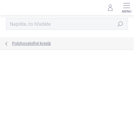
Prejsť
na
obsah
Hľadať
Polohovateľné kreslá