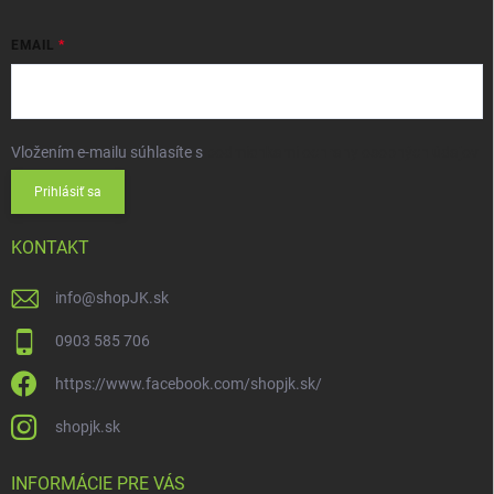
EMAIL
Vložením e-mailu súhlasíte s
podmienkami ochrany osobných údajov
Prihlásiť sa
KONTAKT
info
@
shopJK.sk
0903 585 706
https://www.facebook.com/shopjk.sk/
shopjk.sk
INFORMÁCIE PRE VÁS