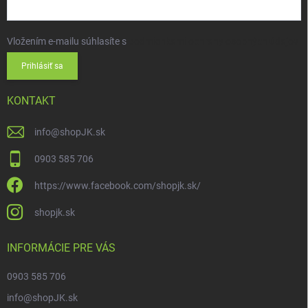
Vložením e-mailu súhlasíte s
podmienkami ochrany osobných údajov
Prihlásiť sa
KONTAKT
info
@
shopJK.sk
0903 585 706
https://www.facebook.com/shopjk.sk/
shopjk.sk
INFORMÁCIE PRE VÁS
0903 585 706
info@shopJK.sk