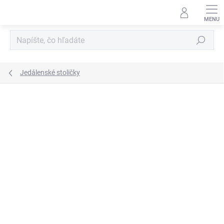
Prejsť
na
obsah
Hľadať
Jedálenské stoličky