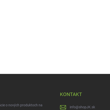
KONTAKT
ácie o nových produktoch na
info
@
shopJK.sk