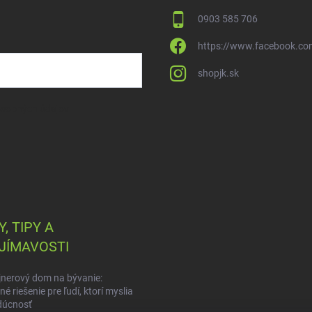
0903 585 706
https://www.facebook.co
shopjk.sk
osobných údajov
, TIPY A
JÍMAVOSTI
nerový dom na bývanie:
é riešenie pre ľudí, ktorí myslia
dúcnosť