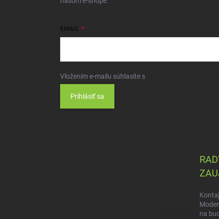
našom e-shope.
EMAIL
Vložením e-mailu súhlasíte s
podmienkami ochrany 
Prihlásiť sa
RADY
ZAU
Kontaj
Modern
na bu