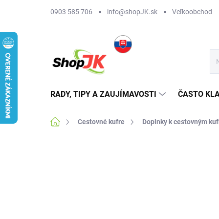
Prejsť
0903 585 706
info@shopJK.sk
Veľkoobchod
na
obsah
RADY, TIPY A ZAUJÍMAVOSTI
ČASTO KL
Domov
Cestovné kufre
Doplnky k cestovným ku