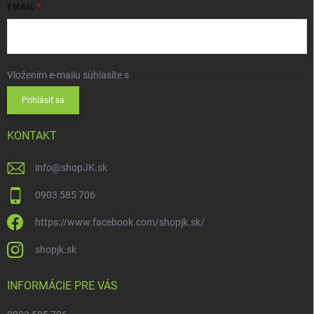
EMAIL
Vložením e-mailu súhlasíte s
podmienkami ochrany osobných údajov
Prihlásiť sa
KONTAKT
info
@
shopJK.sk
0903 585 706
https://www.facebook.com/shopjk.sk/
shopjk.sk
INFORMÁCIE PRE VÁS