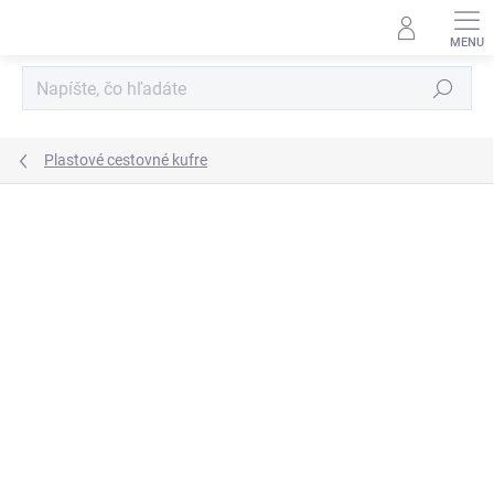
Prejsť
na
obsah
Hľadať
Plastové cestovné kufre