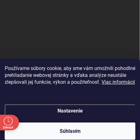
Používame súbory cookie, aby sme vám umožnili pohodlné
prehliadanie webovej stránky a vďaka analýze neustále
zlepšovali jej funkcie, výkon a použiteľnosť.
Viac informácií
Nastavenie
Copyright 2026
shopJK.sk
. Všetky práva vyhradené.
Upraviť nastavenie
Zobraziť
cookies
Súhlasím
Vytvoril Shoptet