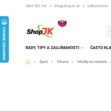
Prejsť
0903 585 706
info@shopJK.sk
Veľkoobchod
na
obsah
RADY, TIPY A ZAUJÍMAVOSTI
ČASTO KL
Domov
Šport
Fitness
Klietky na cvičenie