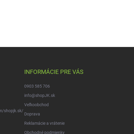
INFORMÁCIE PRE VÁS
0903 585 706
info@shopJK.sk
Veľkoobchod
m/shopjk.sk/
Doprava
Reklamácie a vrátenie
Obchodné podmienky