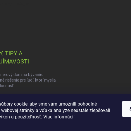
osobných údajov
, TIPY A
JÍMAVOSTI
nerový dom na bývanie:
é riešenie pre ľudí, ktorí myslia
dúcnosť
vita na druhú: Môžem skladať
nery na seba?
úbory cookie, aby sme vám umožnili pohodlné
 webovej stránky a vďaka analýze neustále zlepšovali
súboj riešení: Skladací kontajner
 výkon a použiteľnosť.
Viac informácií
rovaná stavba vs. drevený
ek