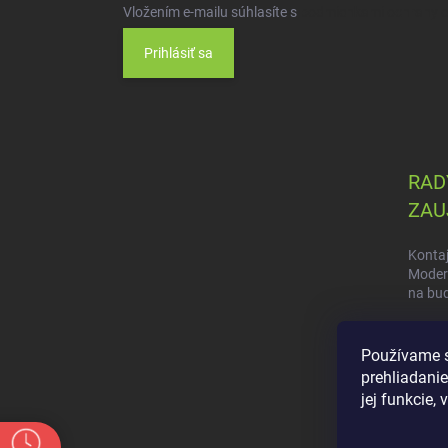
Vložením e-mailu súhlasíte s
podmienkami ochrany 
Prihlásiť sa
RADY
ZAU
Kontaj
Modern
na bu
Efekti
kontaj
Používame s
prehliadanie
Veľký 
jej funkcie,
vs. mu
domč