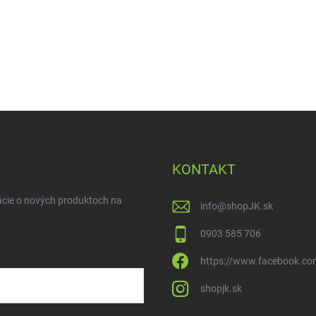
KONTAKT
ácie o nových produktoch na
info
@
shopJK.sk
0903 585 706
https://www.facebook.co
shopjk.sk