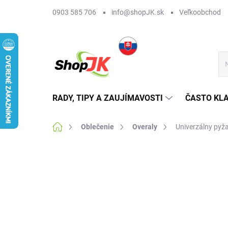
Prejsť
0903 585 706
info@shopJK.sk
Veľkoobchod
na
obsah
RADY, TIPY A ZAUJÍMAVOSTI
ČASTO KL
Domov
Oblečenie
Overaly
Univerzálny pyž