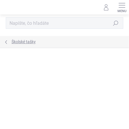
Prejsť
na
obsah
Hľadať
Školské tašky