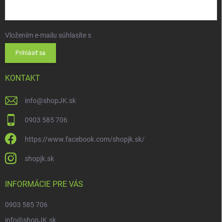
Vložením e-mailu súhlasíte s
podmienkami ochrany osobných údajov
Prihlásiť sa
KONTAKT
info
@
shopJK.sk
0903 585 706
https://www.facebook.com/shopjk.sk/
shopjk.sk
INFORMÁCIE PRE VÁS
0903 585 706
info@shopJK.sk