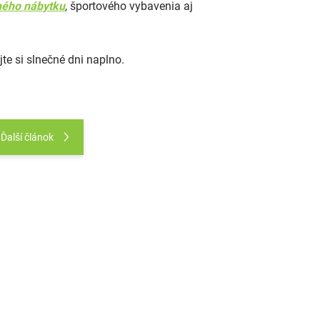
ného nábytku
, športového vybavenia aj
te si slnečné dni naplno.
Ďalší článok