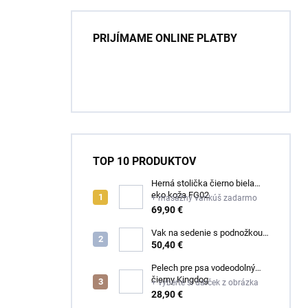
PRIJÍMAME ONLINE PLATBY
TOP 10 PRODUKTOV
Herná stolička čierno biela
eko koža FG02
+ masážny vankúš zadarmo
69,90 €
Vak na sedenie s podnožkou
čierny ekokoža
50,40 €
Pelech pre psa vodeodolný
čierny Kingdog
+ vyberte si darček z obrázka
28,90 €