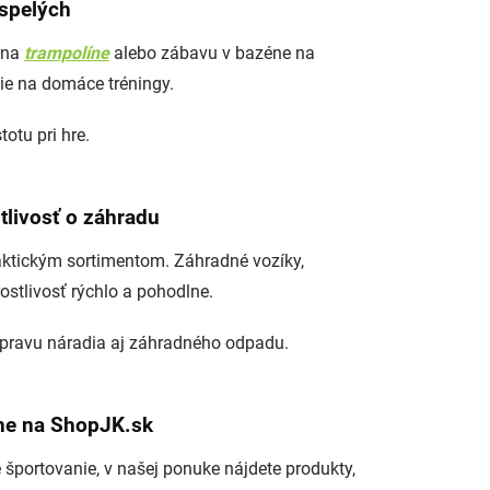
ospelých
a na
trampolíne
alebo zábavu v bazéne na
ie na domáce tréningy.
otu pri hre.
tlivosť o záhradu
aktickým sortimentom. Záhradné vozíky,
stlivosť rýchlo a pohodlne.
repravu náradia aj záhradného odpadu.
lne na ShopJK.sk
e športovanie, v našej ponuke nájdete produkty,