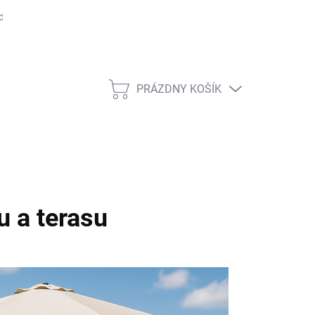
dmienky ochrany osobných údajov
Rady, tipy a zaujímavosti
Čas
PRÁZDNY KOŠÍK
NÁKUPNÝ
KOŠÍK
u a terasu