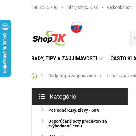
Prejsť
0903 585 706
info@shopJK.sk
Veľkoobchod
na
obsah
RADY, TIPY A ZAUJÍMAVOSTI
ČASTO KL
Domov
Rady, tipy a zaujímavosti
Letné vybaveni
B
Kategórie
o
Preskočiť
č
kategórie
n
Posledné kusy, zľavy - 60%
ý
Odporúčané sety produktov za
p
zvýhodnenú cenu
a