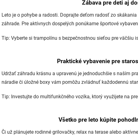
Zábava pre deti aj d
Leto je o pohybe a radosti. Doprajte deťom radosť zo skákani
záhrade. Pre aktívnych dospelých ponúkame športové vybaven
Tip: Vyberte si trampolínu s bezpečnostnou sieťou pre väčšiu ist
Praktické vybavenie pre staros
Udržať záhradu krásnu a upravenú je jednoduchšie s naším pr
náradie či úložné boxy vám pomôžu zvládnuť každodennú staro
Tip: Investujte do multifunkčného vozíka, ktorý využijete na p
Všetko pre leto kúpite pohod
Či už plánujete rodinné grilovačky, relax na terase alebo aktívn