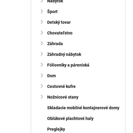
n
Nábytok
e
Šport
l
Detský tovar
Chovateľstvo
Záhrada
Záhradný nábytok
Fóliovníky a páreniská
Dom
Cestovné kufre
Nožnicové stany
Skladacie mobilné kontajnerové domy
Oblúkové plachtové haly
Preglejky