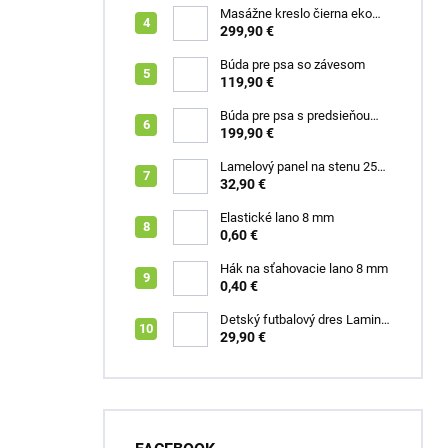
Masážne kreslo čierna eko
koža Box
299,90 €
Búda pre psa so závesom
119,90 €
Búda pre psa s predsieňou
šedá XL Roky
199,90 €
Lamelový panel na stenu 255
x 46 cm dub zlatý
32,90 €
Elastické lano 8 mm
0,60 €
Hák na sťahovacie lano 8 mm
0,40 €
Detský futbalový dres Lamine
Yamal FC Barcelona
29,90 €