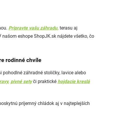
inou.
Pripravte vašu záhradu,
terasu aj
 V našom eshope ShopJK.sk nájdete všetko, čo
e rodinné chvíle
i pohodlné záhradné stoličky, lavice alebo
ravy,
pivné sety
či praktické
hojdacie kreslá
oskytnú príjemný chládok aj v najteplejších