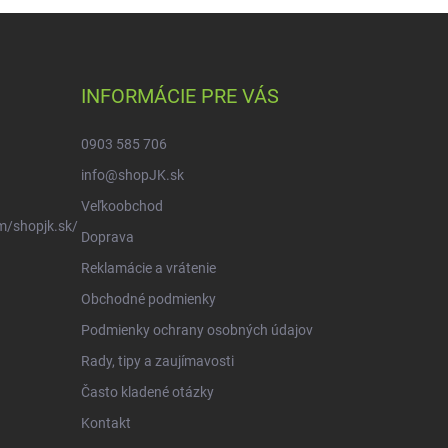
INFORMÁCIE PRE VÁS
0903 585 706
info@shopJK.sk
Veľkoobchod
m/shopjk.sk/
Doprava
Reklamácie a vrátenie
Obchodné podmienky
Podmienky ochrany osobných údajov
Rady, tipy a zaujímavosti
Často kladené otázky
Kontakt