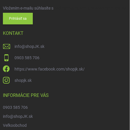
Vložením e-mailu súhlasíte s
podmienkami ochrany osobných údajov
Prihlásiť sa
KONTAKT
info
@
shopJK.sk
0903 585 706
https://www.facebook.com/shopjk.sk/
shopjk.sk
INFORMÁCIE PRE VÁS
0903 585 706
info@shopJK.sk
Veľkoobchod