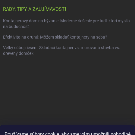
RADY, TIPY A ZAUJÍMAVOSTI
Kontajnerový dom na bývanie: Moderné riešenie pre ľudí, ktorí myslia
na budúcnosť
Efektivita na druhú: Môžem skladať kontajnery na seba?
Veľký súboj riešení: Skladací kontajner vs. murovaná stavba vs.
drevený domček
Používame súbory cookie, aby sme vám umožnili pohodlné