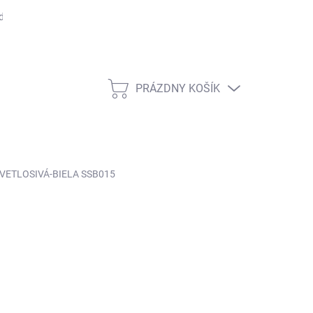
dmienky ochrany osobných údajov
Rady, tipy a zaujímavosti
Čas
PRÁZDNY KOŠÍK
NÁKUPNÝ
KOŠÍK
VETLOSIVÁ-BIELA SSB015