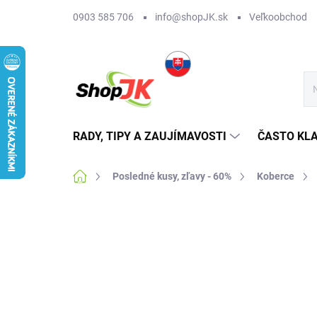
Prejsť
0903 585 706
info@shopJK.sk
Veľkoobchod
na
obsah
RADY, TIPY A ZAUJÍMAVOSTI
ČASTO KL
Domov
Posledné kusy, zľavy - 60%
Koberce