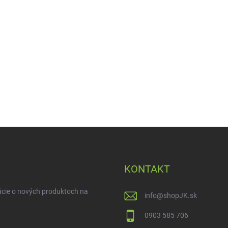
KONTAKT
ácie o nových produktoch na
info
@
shopJK.sk
0903 585 706