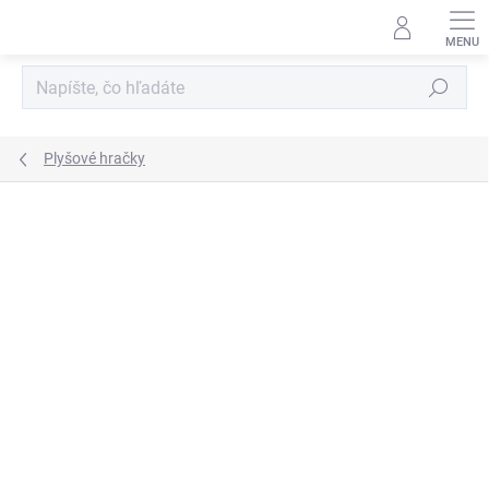
Prejsť
na
obsah
Hľadať
Plyšové hračky