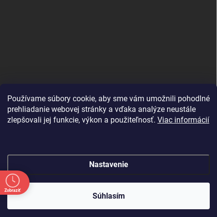
Používame súbory cookie, aby sme vám umožnili pohodlné
prehliadanie webovej stránky a vďaka analýze neustále
zlepšovali jej funkcie, výkon a použiteľnosť.
Viac informácií
Nastavenie
Copyright 2026
shopJK.sk
. Všetky práva vyhradené.
Upraviť nastavenie
Zobraziť
cookies
Súhlasím
Vytvoril Shoptet