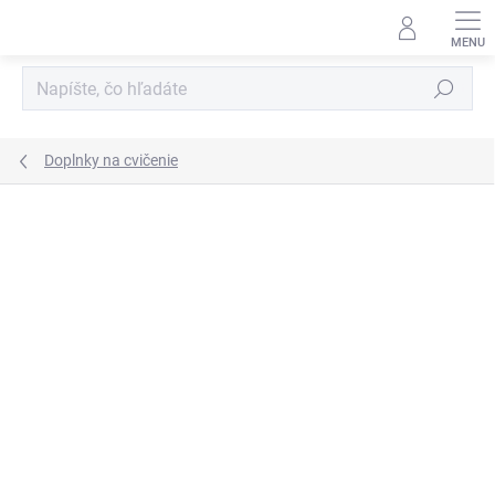
Prejsť
na
obsah
Hľadať
Doplnky na cvičenie