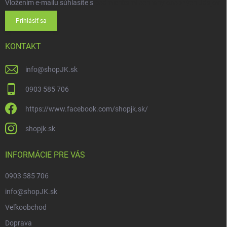
Vložením e-mailu súhlasíte s
podmienkami ochrany osobných údajov
Prihlásiť sa
KONTAKT
info
@
shopJK.sk
0903 585 706
https://www.facebook.com/shopjk.sk/
shopjk.sk
INFORMÁCIE PRE VÁS
0903 585 706
info@shopJK.sk
Veľkoobchod
Doprava