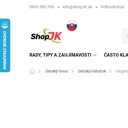
Prejsť
0903 585 706
info@shopJK.sk
Veľkoobchod
na
obsah
RADY, TIPY A ZAUJÍMAVOSTI
ČASTO KL
Domov
Detský tovar
Detský nábytok
Organi