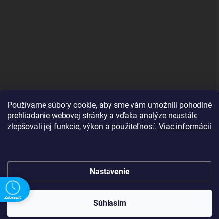
Používame súbory cookie, aby sme vám umožnili pohodlné
prehliadanie webovej stránky a vďaka analýze neustále
zlepšovali jej funkcie, výkon a použiteľnosť.
Viac informácií
Nastavenie
Copyright 2026
shopJK.sk
. Všetky práva vyhradené.
Upraviť nastavenie
Zobraziť
cookies
Súhlasím
Vytvoril Shoptet