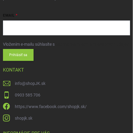
EMAIL
Vložením e-mailu súhlasíte s
podmienkami ochrany osobných údajov
Prihlásiť sa
KONTAKT
info
@
shopJK.sk
0903 585 706
https://www.facebook.com/shopjk.sk/
shopjk.sk