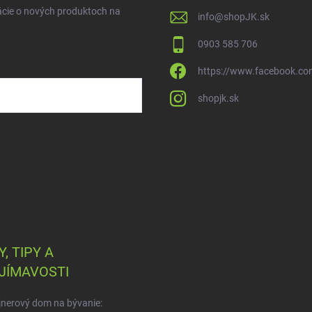
ácie o nových produktoch na
info
@
shopJK.sk
0903 585 706
https://www.facebook.co
shopjk.sk
osobných údajov
, TIPY A
JÍMAVOSTI
nerový dom na bývanie: