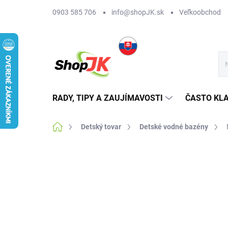
Prejsť
0903 585 706
info@shopJK.sk
Veľkoobchod
na
obsah
RADY, TIPY A ZAUJÍMAVOSTI
ČASTO KL
Domov
Detský tovar
Detské vodné bazény