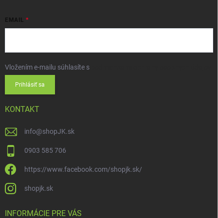
EMAIL
Vložením e-mailu súhlasíte s
podmienkami ochrany osobných údajov
Prihlásiť sa
KONTAKT
info
@
shopJK.sk
0903 585 706
https://www.facebook.com/shopjk.sk/
shopjk.sk
INFORMÁCIE PRE VÁS