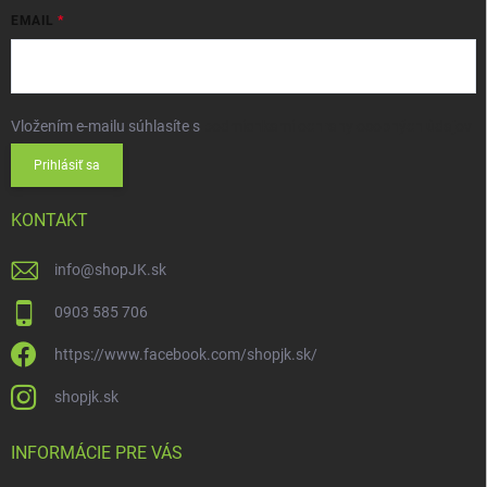
EMAIL
Vložením e-mailu súhlasíte s
podmienkami ochrany osobných údajov
Prihlásiť sa
KONTAKT
info
@
shopJK.sk
0903 585 706
https://www.facebook.com/shopjk.sk/
shopjk.sk
INFORMÁCIE PRE VÁS