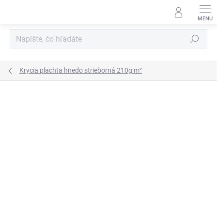
Prejsť
na
obsah
Hľadať
Krycia plachta hnedo strieborná 210g m²