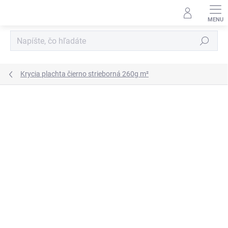
Prejsť
na
obsah
Hľadať
Krycia plachta čierno strieborná 260g m²