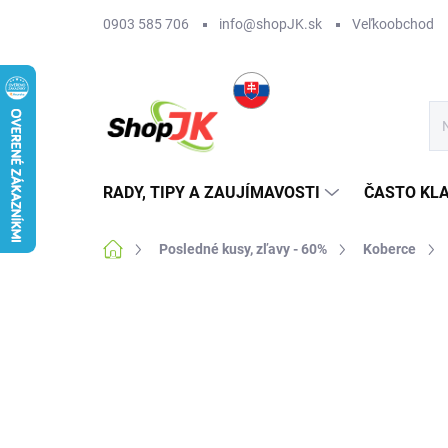
Prejsť
0903 585 706
info@shopJK.sk
Veľkoobchod
na
obsah
RADY, TIPY A ZAUJÍMAVOSTI
ČASTO KL
Domov
Posledné kusy, zľavy - 60%
Koberce