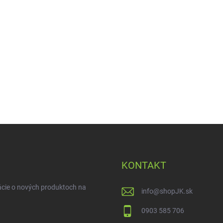
KONTAKT
ácie o nových produktoch na
info
@
shopJK.sk
0903 585 706