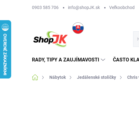
Prejsť
0903 585 706
info@shopJK.sk
Veľkoobchod
na
obsah
RADY, TIPY A ZAUJÍMAVOSTI
ČASTO KL
Domov
Nábytok
Jedálenské stoličky
Chris 