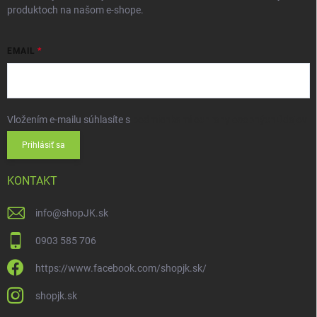
produktoch na našom e-shope.
EMAIL
Vložením e-mailu súhlasíte s
podmienkami ochrany osobných údajov
Prihlásiť sa
KONTAKT
info
@
shopJK.sk
0903 585 706
https://www.facebook.com/shopjk.sk/
shopjk.sk