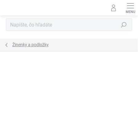
Prejsť
na
obsah
Hľadať
Žinenky a podložky