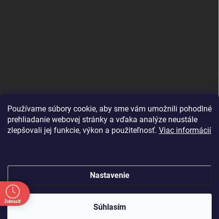
Používame súbory cookie, aby sme vám umožnili pohodlné
prehliadanie webovej stránky a vďaka analýze neustále
zlepšovali jej funkcie, výkon a použiteľnosť.
Viac informácií
Nastavenie
Copyright 2026
shopJK.sk
. Všetky práva vyhradené.
Upraviť nastavenie
Zobraziť
cookies
Súhlasím
Vytvoril Shoptet