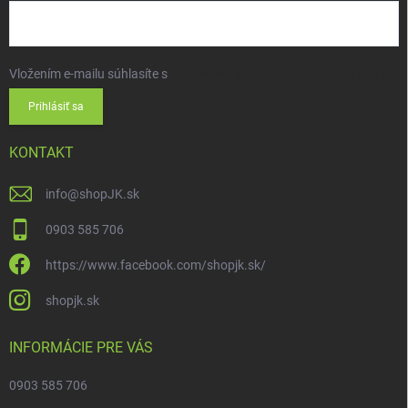
Vložením e-mailu súhlasíte s
podmienkami ochrany osobných údajov
Prihlásiť sa
KONTAKT
info
@
shopJK.sk
0903 585 706
https://www.facebook.com/shopjk.sk/
shopjk.sk
INFORMÁCIE PRE VÁS
0903 585 706