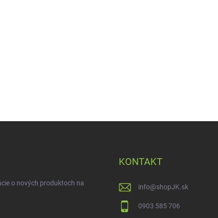
KONTAKT
ácie o nových produktoch na
info
@
shopJK.sk
0903 585 706