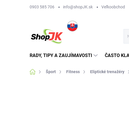
Prejsť
0903 585 706
info@shopJK.sk
Veľkoobchod
na
obsah
RADY, TIPY A ZAUJÍMAVOSTI
ČASTO KL
Domov
Šport
Fitness
Eliptické trenažéry