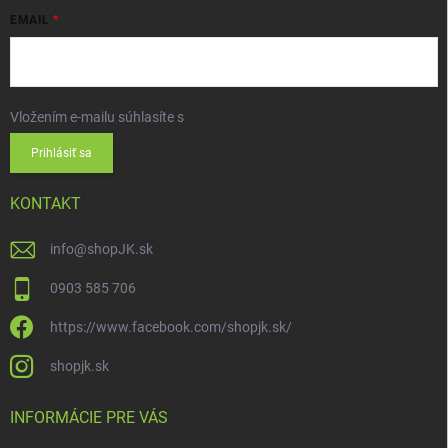
EMAIL
Vložením e-mailu súhlasíte s
podmienkami ochrany osobných údajov
Prihlásiť sa
KONTAKT
info
@
shopJK.sk
0903 585 706
https://www.facebook.com/shopjk.sk/
shopjk.sk
INFORMÁCIE PRE VÁS