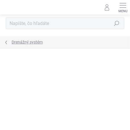
Prejsť
na
obsah
Hľadať
Drenážný systém